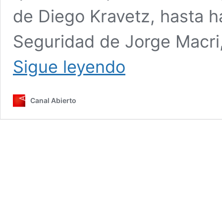
de Diego Kravetz, hasta 
Seguridad de Jorge Macri
Los
Sigue leyendo
cinco
hechos
por
Canal Abierto
los
que
Kravetz
no
puede
ser
el
segundo
de
Inteligencia