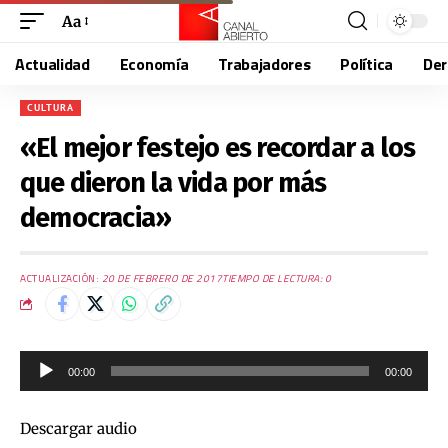
Aa
Actualidad
Economía
Trabajadores
Política
De
CULTURA
«El mejor festejo es recordar a los
que dieron la vida por más
democracia»
ACTUALIZACIÓN:
20 DE FEBRERO DE 2017
TIEMPO DE LECTURA: 0
Reproductor
00:00
00:00
de
audio
Descargar audio