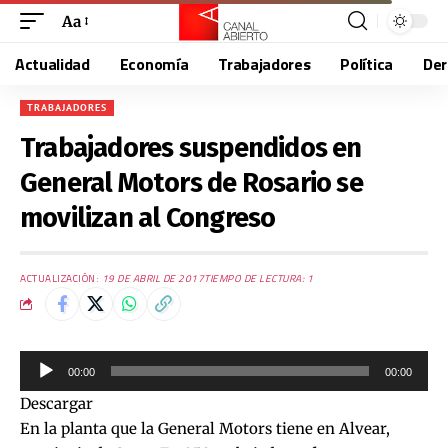
Aa
Actualidad
Economía
Trabajadores
Política
De
TRABAJADORES
Trabajadores suspendidos en
General Motors de Rosario se
movilizan al Congreso
ACTUALIZACIÓN:
19 DE ABRIL DE 2017
TIEMPO DE LECTURA: 1
Reproductor
00:00
00:00
de
Descargar
audio
En la planta que la General Motors tiene en Alvear,