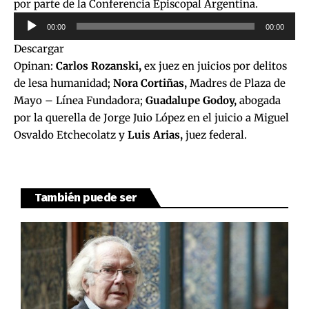
por parte de la Conferencia Episcopal Argentina.
Reproductor
00:00
00:00
de
Descargar
audio
Opinan:
Carlos Rozanski,
ex juez en juicios por delitos
de lesa humanidad;
Nora Cortiñas,
Madres de Plaza de
Mayo – Línea Fundadora;
Guadalupe Godoy,
abogada
por la querella de Jorge Juio López en el juicio a Miguel
Osvaldo Etchecolatz y
Luis Arias,
juez federal.
También puede ser