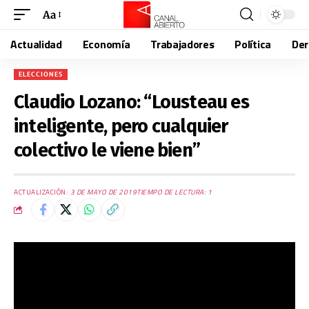
Aa
Actualidad
Economía
Trabajadores
Política
De
ELECCIONES
Claudio Lozano: “Lousteau es
inteligente, pero cualquier
colectivo le viene bien”
ACTUALIZACIÓN:
3 DE MAYO DE 2019
TIEMPO DE LECTURA: 1