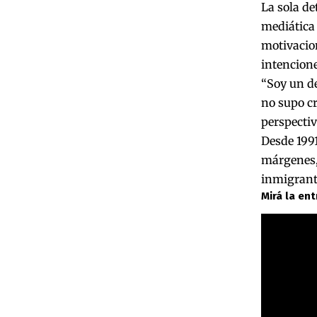
La sola de
mediática
motivacion
intencion
“Soy un de
no supo cr
perspectiv
Desde 1991
márgenes, 
inmigrante
Mirá la en