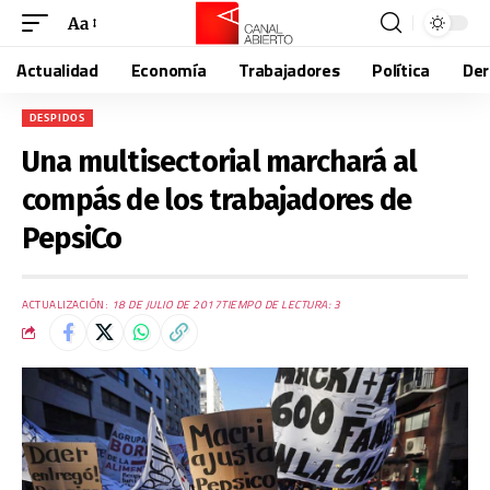
Aa
Actualidad
Economía
Trabajadores
Política
De
DESPIDOS
Una multisectorial marchará al
compás de los trabajadores de
PepsiCo
ACTUALIZACIÓN:
18 DE JULIO DE 2017
TIEMPO DE LECTURA: 3