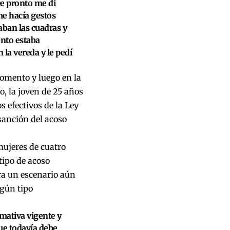
“De pronto me di
me hacía gestos
aban las cuadras y
ento estaba
la vereda y le pedí
 momento y luego en la
, la joven de 25 años
 efectivos de la Ley
sanción del acoso
mujeres de cuatro
tipo de acoso
ra un escenario aún
lgún tipo
rmativa vigente y
ue todavía debe