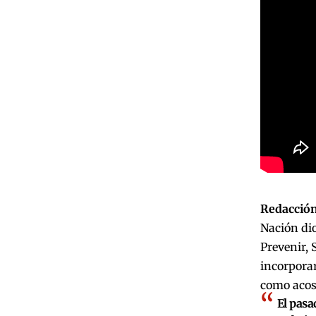
Redacción
Nación dio
Prevenir, 
incorporar
como acoso
El pasa