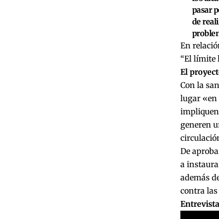
pasar p
de real
problem
En relació
“El límite
El proyect
Con la san
lugar «en 
impliquen 
generen un
circulaci
De aprobar
a instaura
además de 
contra las
Entrevist