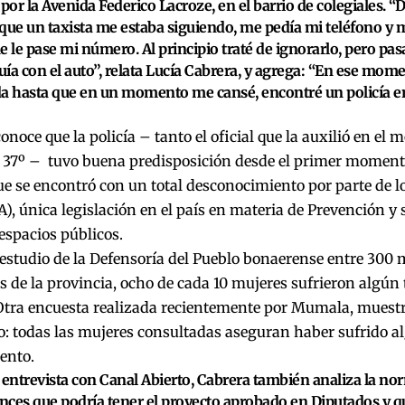
 por la Avenida Federico Lacroze, en el barrio de colegiales. 
que un taxista me estaba siguiendo, me pedía mi teléfono y 
e le pase mi número. Al principio traté de ignorarlo, pero pas
ía con el auto”, relata Lucía Cabrera, y agrega: “En ese mom
a hasta que en un momento me cansé, encontré un policía en 
conoce que la policía – tanto el oficial que la auxilió en el
 37º – tuvo buena predisposición desde el primer momento
e se encontró con un total desconocimiento por parte de los
), única legislación en el país en materia de Prevención y 
espacios públicos.
studio de la Defensoría del Pueblo bonaerense entre 300 
 de la provincia, ocho de cada 10 mujeres sufrieron algún 
 Otra encuesta realizada recientemente por Mumala, muest
o: todas las mujeres consultadas aseguran haber sufrido a
ento.
 entrevista con Canal Abierto, Cabrera también analiza la no
ances que podría tener el proyecto aprobado en Diputados y q