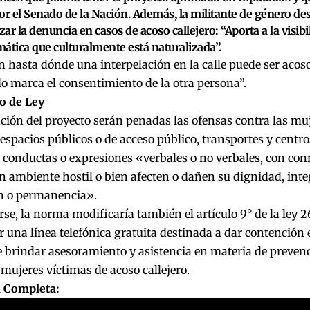
or el Senado de la Nación. Además, la militante de género de
izar la denuncia en casos de acoso callejero: “Aporta a la visib
ática que culturalmente está naturalizada”.
n hasta dónde una interpelación en la calle puede ser acoso
 lo marca el consentimiento de la otra persona”.
o de Ley
ción del proyecto serán penadas las ofensas contra las mu
espacios públicos o de acceso público, transportes y centr
conductas o expresiones «verbales o no verbales, con con
 ambiente hostil o bien afecten o dañen su dignidad, integr
ón o permanencia».
se, la norma modificaría también el artículo 9° de la ley 26
r una línea telefónica gratuita destinada a dar contención
brindar asesoramiento y asistencia en materia de prevenci
 mujeres víctimas de acoso callejero.
a Completa: