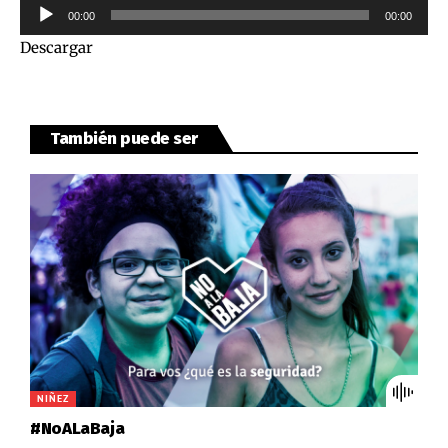
Reproductor
00:00
00:00
de
Descargar
audio
También puede ser
NIÑEZ
#NoALaBaja