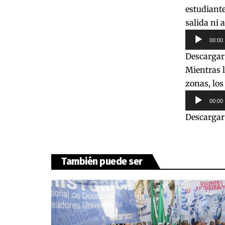
estudiante
salida ni a
Reproduct
00:00
de
Descargar
audio
Mientras l
zonas, los
Reproduct
00:00
de
Descargar
audio
También puede ser