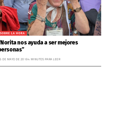
el
volumen.
SOBRE LA HORA
“Norita nos ayuda a ser mejores
personas”
6 DE MAYO DE 2019
4 MINUTOS PARA LEER