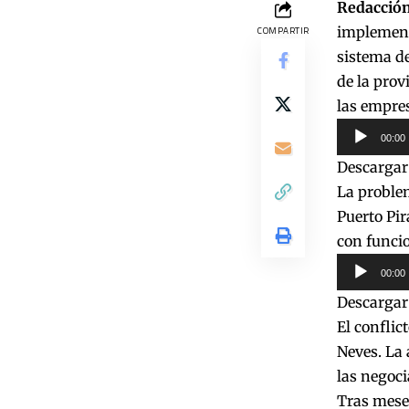
Redacción
implement
COMPARTIR
sistema de
de la prov
las empres
Reproduct
00:00
de
Descargar
audio
La problem
Puerto Pir
con funcio
Reproduct
00:00
de
Descargar
audio
El conflic
Neves. La
las negoci
Tras meses