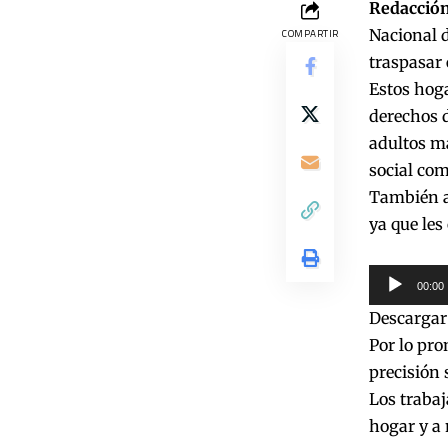
Redacción
Nacional d
COMPARTIR
traspasar 
Estos hoga
derechos 
adultos ma
social co
También af
ya que les
Reproduct
00:00
de
Descargar
audio
Por lo pro
precisión 
Los traba
hogar y a 