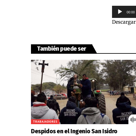
Reproduct
00:00
de
Descargar
audio
También puede ser
TRABAJADORES
Despidos en el Ingenio San Isidro