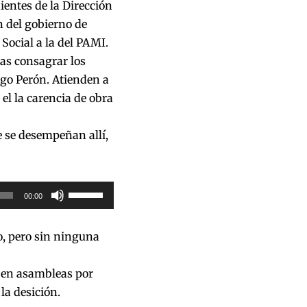
entes de la Dirección
n del gobierno de
Social a la del PAMI.
ras consagrar los
go Perón. Atienden a
el la carencia de obra
e se desempeñan allí,
Utiliza
00:00
las
teclas
o, pero sin ninguna
de
flecha
 en asambleas por
arriba/abajo
la desición.
para