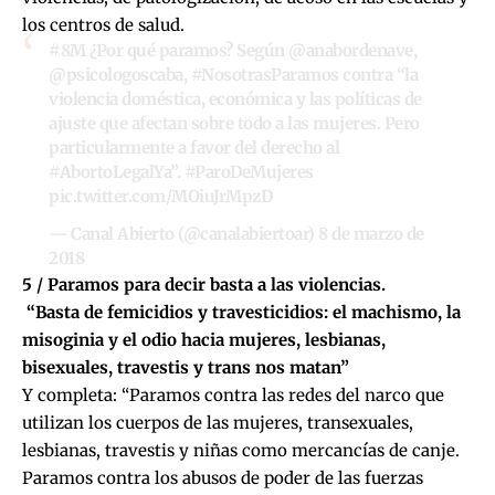
los centros de salud.
#8M
¿Por qué paramos? Según
@anabordenave
,
@psicologoscaba
,
#NosotrasParamos
contra “la
violencia doméstica, económica y las políticas de
ajuste que afectan sobre todo a las mujeres. Pero
particularmente a favor del derecho al
#AbortoLegalYa
”.
#ParoDeMujeres
pic.twitter.com/MOiuJrMpzD
— Canal Abierto (@canalabiertoar)
8 de marzo de
2018
5 / Paramos para decir basta a las violencias.
“Basta de femicidios y travesticidios: el machismo, la
misoginia y el odio hacia mujeres, lesbianas,
bisexuales, travestis y trans nos matan”
Y completa: “Paramos contra las redes del narco que
utilizan los cuerpos de las mujeres, transexuales,
lesbianas, travestis y niñas como mercancías de canje.
Paramos contra los abusos de poder de las fuerzas