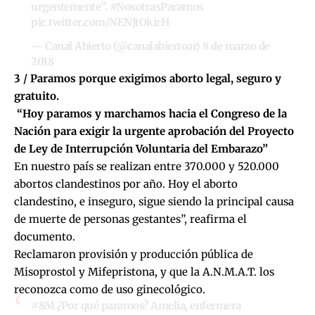
urgentemente”.
#NosotrasParamos
pic.twitter.com/NENJtOkirH
— Canal Abierto (@canalabiertoar)
8 de marzo de
2018
3 / Paramos porque exigimos aborto legal, seguro y
gratuito.
“Hoy paramos y marchamos hacia el Congreso de la
Nación para exigir la urgente aprobación del Proyecto
de Ley de Interrupción Voluntaria del Embarazo”
En nuestro país se realizan entre 370.000 y 520.000
abortos clandestinos por año. Hoy el aborto
clandestino, e inseguro, sigue siendo la principal causa
de muerte de personas gestantes”, reafirma el
documento.
Reclamaron provisión y producción pública de
Misoprostol y Mifepristona, y que la A.N.M.A.T. los
reconozca como de uso ginecológico.
#8M
¿Por qué paramos? Amelia, enfermera