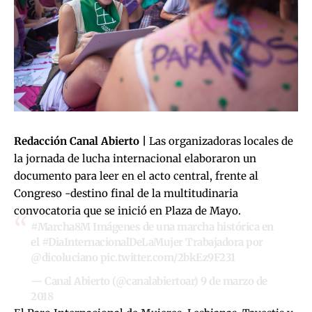
Redacción Canal Abierto |
Las organizadoras locales de
la jornada de lucha internacional elaboraron un
documento para leer en el acto central, frente al
Congreso -destino final de la multitudinaria
convocatoria que se inició en Plaza de Mayo.
#Marcha8M
Imágenes de una marcha histórica en
el
#DiaInternacionalDeLaMujer
Trabajadora por
@dicoluciano
pic.twitter.com/2bkEz9F231
— Canal Abierto (@canalabiertoar)
9 de marzo de
2018