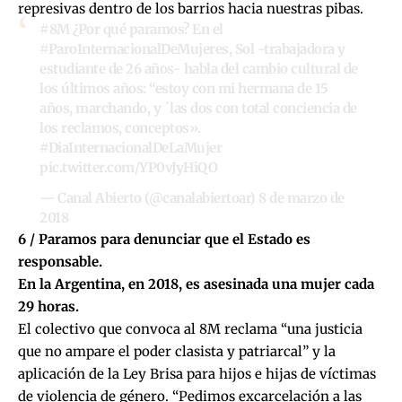
represivas dentro de los barrios hacia nuestras pibas.
#8M
¿Por qué paramos? En el
#ParoInternacionalDeMujeres
, Sol -trabajadora y
estudiante de 26 años- habla del cambio cultural de
los últimos años: “estoy con mi hermana de 15
años, marchando, y ´las dos con total conciencia de
los reclamos, conceptos».
#DiaInternacionalDeLaMujer
pic.twitter.com/YP0vJyHiQO
— Canal Abierto (@canalabiertoar)
8 de marzo de
2018
6 / Paramos para denunciar que el Estado es
responsable.
En la Argentina, en 2018, es asesinada una mujer cada
29 horas.
El colectivo que convoca al 8M reclama “una justicia
que no ampare el poder clasista y patriarcal” y la
aplicación de la Ley Brisa para hijos e hijas de víctimas
de violencia de género. “Pedimos excarcelación a las