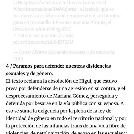
@HospGarrahan
enumera los reclamos en el
#ParoInternacionalDeMujeres
: “el trabajo que se
hace en casa es laburo no remunerativo, un hombre
gana en promedio 30% mas que una
#mujer
, el
derecho al
#AbortoLegalYa
”.
#DiaInternacionalDeLaMujer
pic.twitter.com/n1u9dR72SU
— Canal Abierto (@canalabiertoar)
8 de marzo de
2018
4 / Paramos para defender nuestras disidencias
sexuales y de género.
El texto reclama la absolución de Higui, que estuvo
presa por defenderse de una agresión en su contra, y el
desprocesamiento de Mariana Gómez, perseguida y
detenida por besarse en la vía pública con su esposa. A
eso se suma la exigencia por la plena de la ley de
identidad de género en todo el territorio nacional y por
la protección de las infancias trans de una vida libre de
violencias, de patologización, de acoso en las escuelas y