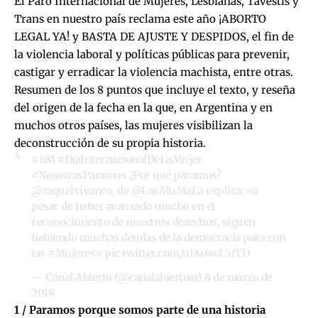
El Paro Internacional de Mujeres, Lesbianas, Tavestis y
Trans en nuestro país reclama este año ¡ABORTO
LEGAL YA! y BASTA DE AJUSTE Y DESPIDOS, el fin de
la violencia laboral y políticas públicas para prevenir,
castigar y erradicar la violencia machista, entre otras.
Resumen de los 8 puntos que incluye el texto, y reseña
del origen de la fecha en la que, en Argentina y en
muchos otros países, las mujeres visibilizan la
deconstrucción de su propia historia.
#8M
#DiaInternacionalDeLaMujer
#NosotrasParamos
¿Por qué paramos?
@raquelvivanco
, de
@LasMuMaLa
explica: «a
pesar de haber avanzado mucho en el
reconocimiento de nuestros derechos, siguen
habiendo muchas deudas de la democracia para con
las
#Mujeres
»
pic.twitter.com/uDu4wL5tYD
— Canal Abierto (@canalabiertoar)
8 de marzo de
2018
1 / Paramos porque somos parte de una historia