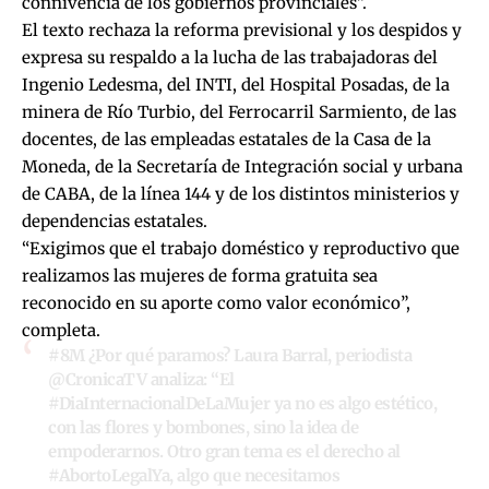
connivencia de los gobiernos provinciales”.
El texto rechaza la reforma previsional y los despidos y
expresa su respaldo a la lucha de las trabajadoras del
Ingenio Ledesma, del INTI, del Hospital Posadas, de la
minera de Río Turbio, del Ferrocarril Sarmiento, de las
docentes, de las empleadas estatales de la Casa de la
Moneda, de la Secretaría de Integración social y urbana
de CABA, de la línea 144 y de los distintos ministerios y
dependencias estatales.
“Exigimos que el trabajo doméstico y reproductivo que
realizamos las mujeres de forma gratuita sea
reconocido en su aporte como valor económico”,
completa.
#8M
¿Por qué paramos? Laura Barral, periodista
@CronicaTV
analiza: “El
#DiaInternacionalDeLaMujer
ya no es algo estético,
con las flores y bombones, sino la idea de
empoderarnos. Otro gran tema es el derecho al
#AbortoLegalYa
, algo que necesitamos