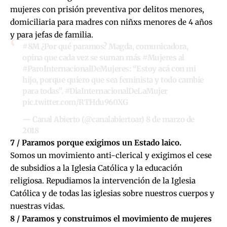
mujeres con prisión preventiva por delitos menores,
domiciliaria para madres con niñxs menores de 4 años
y para jefas de familia.
#8M
¿Por qué paramos? Magda, comunicadora,
opina que cada vez se suman más
#Mujeres
al
#ParoInternacionalDeMujeres
: “Estoy acá con mi
hijo, porque quiero que sea feminista y todo cambie
para todas”.
#DiaInternacionalDeLaMujer
pic.twitter.com/RTHdu960XG
— Canal Abierto (@canalabiertoar)
8 de marzo de
2018
7 / Paramos porque exigimos un Estado laico.
Somos un movimiento anti-clerical y exigimos el cese
de subsidios a la Iglesia Católica y la educación
religiosa. Repudiamos la intervención de la Iglesia
Católica y de todas las iglesias sobre nuestros cuerpos y
nuestras vidas.
8 / Paramos y construimos el movimiento de mujeres