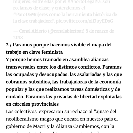
mujeres, entre ellas por el
#AbortoLegalYa
, son
reclamos de clase; y entendemos el
#ParoDeMujeres
como la herramienta histórica de
la clase trabajadora”.
pic.twitter.com/nli3uyEDsG
— Canal Abierto (@canalabiertoar)
8 de marzo de
2018
2 / Paramos porque hacemos visible el mapa del
trabajo en clave feminista
Y porque hemos tramado en asamblea alianzas
transversales entre los distintos conflictos. Paramos
las ocupadas y desocupadas, las asalariadas y las que
cobramos subsidios, las trabajadoras de la economía
popular y las que realizamos tareas domésticas y de
cuidado. Paramos las privadas de libertad explotadas
en cárceles provinciales
Los colectivos expresaron su rechazo al “ajuste del
neoliberalismo magro que encara en nuestro país el
gobierno de Macri y la Alianza Cambiemos, con la