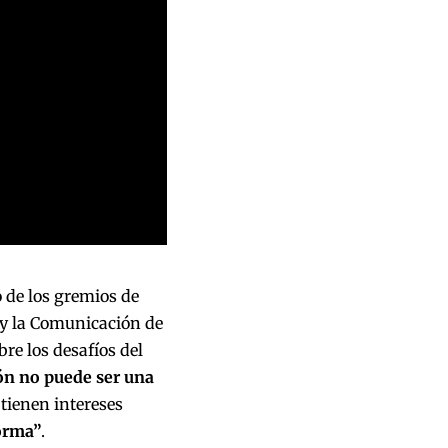
 de los gremios de
 y la Comunicación de
re los desafíos del
ón no puede ser una
tienen intereses
orma”
.