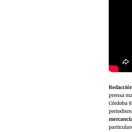
Redacción
prensa mas
Córdoba (C
periodismo
mercancí
particula