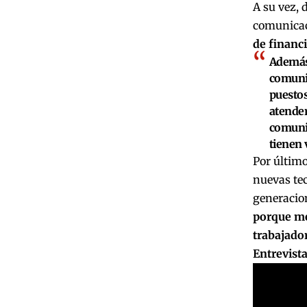
A su vez, 
comunicac
de financ
Además,
comunic
puestos
atender
comuni
tienen 
Por último
nuevas tec
generacio
porque me
trabajado
Entrevist