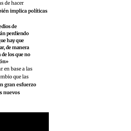
s de hacer
bién implica políticas
edios de
tán perdiendo
ue hay que
lar, de manera
 de los que no
ión»
r en base a las
ambio que las
n gran esfuerzo
os nuevos