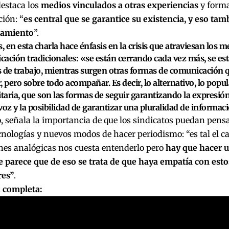
destaca los
medios vinculados a otras experiencias
y forma
ión: “
es central que se garantice su existencia, y eso tam
iamiento
”.
 en esta charla hace énfasis en la crisis que atraviesan los m
ación tradicionales: «se están cerrando cada vez más, se es
 de trabajo, mientras surgen
otras formas de comunicación
q
, pero sobre todo acompañar. Es decir, lo alternativo, lo popu
taria, que
son las formas de seguir garantizando la expresión
voz
y la posibilidad de garantizar una pluralidad de informac
, señala la importancia de que los sindicatos puedan pensa
nologías y nuevos modos de hacer periodismo: “es tal el c
nes analógicas nos cuesta entenderlo pero
hay que hacer u
 parece que de eso se trata de que haya empatía con est
res”
.
a completa: