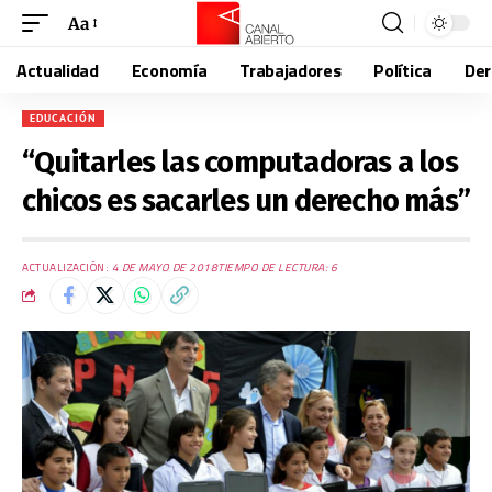
Aa
Actualidad
Economía
Trabajadores
Política
De
EDUCACIÓN
“Quitarles las computadoras a los
chicos es sacarles un derecho más”
ACTUALIZACIÓN:
4 DE MAYO DE 2018
TIEMPO DE LECTURA: 6