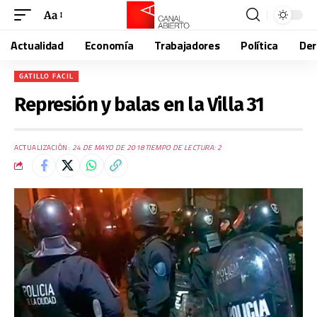
Aa
Actualidad
Economía
Trabajadores
Política
De
GATILLO FACIL
Represión y balas en la Villa 31
ACTUALIZACIÓN:
24 DE MAYO DE 2018
TIEMPO DE LECTURA: 2