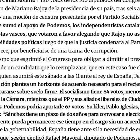
n de Mariano Rajoy de la presidencia de su país, tras seis 
 una moción de censura presentada por el Partido Socialis
e sumó el apoyo de Podemos, los independentistas catala
stas vascos, que votaron a favor alegando que Rajoy no a
lidades políticas
luego de que la Justicia condenara al Part
ece, por beneficiarse de una trama de corrupción.
mo que esgrimió el Congreso para obligar a dimitir al pres
de un candidato que lo reemplazase, que en este caso fue el
uien asumirá este sábado a las 11 ante el rey de España, Fel
ación plantea un horizonte de acuerdo necesario para el recie
pararse sobre suelo firme. El socialismo tiene 84 votos, meno
e la Cámara, mientras que el PP y sus aliados liberales de Ciu
. Podemos podría aportarle 67 votos. Su líder, Pablo Iglesias
: “Sánchez tiene un plazo de dos años para convocar a elecc
mente pueda permanecer ese tiempo en el cargo sin un acuerdo 
e la gobernabilidad, España tiene ante sí la necesidad de en
 que, según explicó Rafael Mayoral, diputado de Podemos, 