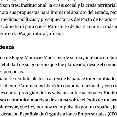
 son tres: institucional, la crisis social y la crisis territori
hora sus propuestas para limpiar el aparato del Estado, pa
 medidas políticas y presupuestarias del Pacto de Estado co
 cómo hará para que el Ministerio de Justicia nunca más 
nte en la Magistratura”, afirma.
de acá
ida de Rajoy, Mauricio Macri pierde su mayor aliado en Eu
ebilidad de su gobierno que fue planteado, desde el comi
s potencias.
aberle rendido pleitesía al rey de España e intercambiado 
 saliente, Cambiemos liberó le economía nacional, y con es
nes que la protegían de los vaivenes internacionales.
Sin ir
esta económica macrista descansa sobre el éxito de un a
Mercosur
, que hoy por hoy es impulsado por un español, Ju
federación Española de Organizaciones Empresariales (CEO