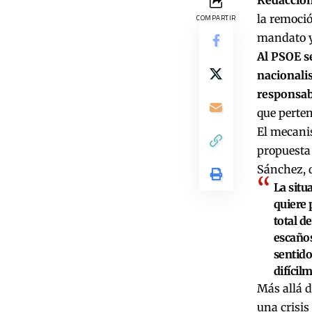
la remoció
COMPARTIR
mandato y
Al PSOE s
nacionali
responsabi
que perten
El mecanis
propuesta 
Sánchez, q
La situ
quiere 
total d
escaños
sentido
difícil
Más allá d
una crisis