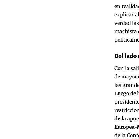
en realidad
explicar a
verdad las
machista o
políticame
Del lado 
Con la sal
de mayor d
las grande
Luego de h
presidente
restriccio
de la apu
Europea-
de la Con