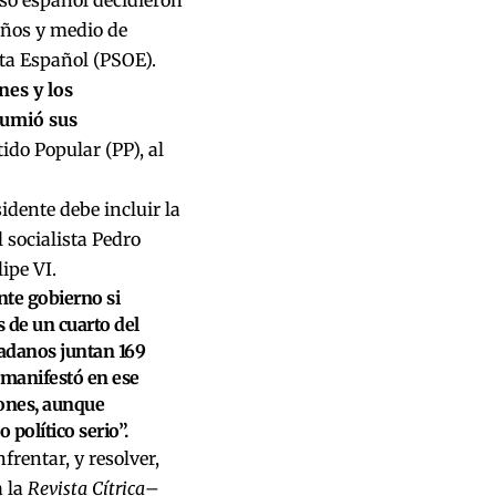
años y medio de
ta Español (PSOE).
nes y los
sumió sus
ido Popular (PP), al
idente debe incluir la
 socialista Pedro
ipe VI.
nte gobierno si
s de un cuarto del
dadanos juntan 169
, manifestó en ese
iones, aunque
político serio”.
frentar, y resolver,
a la
Revista Cítrica
–