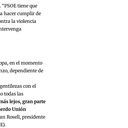
al. “PSOE tiene que
ra hacer cumplir de
ntra la violencia
intervenga
ropa, en el momento
enzo, dependiente de
gentilezas con el
o todas las
 más lejos, gran parte
cuerdo Unión
an Rosell, presidente
E).