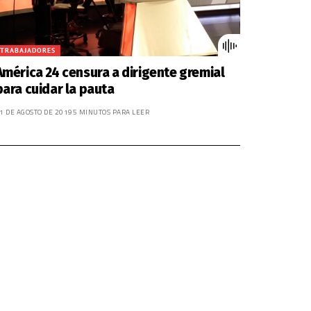
volumen.
TRABAJADORES
América 24 censura a dirigente gremial
para cuidar la pauta
1 DE AGOSTO DE 2019
5 MINUTOS PARA LEER