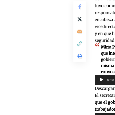
tuvo como 
responsabi
encabeza 
vicedirect
y en que h
seguridad
Mirta P
que int
gobiern
misma c
convoca
Reproduct
00:00
de
Descargar
audio
El secreta
que el gob
trabajador