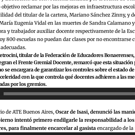
objetivo reclamar por las mejoras en infraestructura escol
lidad del titular de la cartera, Mariano Sánchez Zinny, y d
María Eugenia Vidal en las muertes de Sandra Calamano y
ora y trabajador auxiliar docente respectivamente de la E
oy 800 escuelas no puedan dar clases por no encontrarse c
 adecuadas.
etrocini, titular de la Federación de Educadores Bonaerenses
egran el Frente Gremial Docente, remarcó que esta situación po
o se encargara de garantizar los controles sobre el estado de 
eleridad con la que controla qué docentes adhieren a las me
das por los gremios.
or
rio de ATE Buenos Aires,
Oscar de Isasi, denunció las mani
ierno intentó primero endilgarle la responsabilidad a los
es, para finalmente encarcelar al gasista
encargado de la 