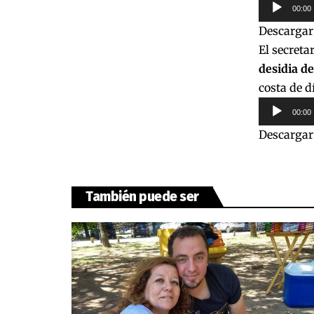
Reproduct
00:00
de
Descargar
audio
El secreta
desidia de
costa de d
Reproduct
00:00
de
Descargar
audio
También puede ser