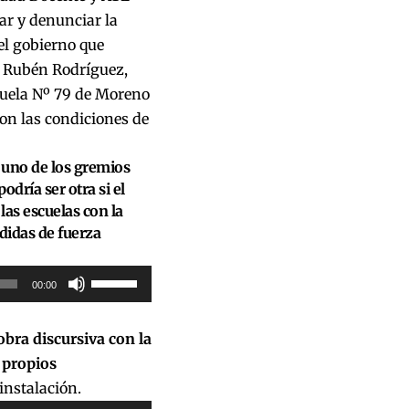
ar y denunciar la
el gobierno que
 Rubén Rodríguez,
scuela Nº 79 de Moreno
on las condiciones de
, uno de los gremios
dría ser otra si el
las escuelas con la
didas de fuerza
Utiliza
00:00
las
teclas
obra discursiva con la
de
 propios
flecha
instalación.
arriba/abajo