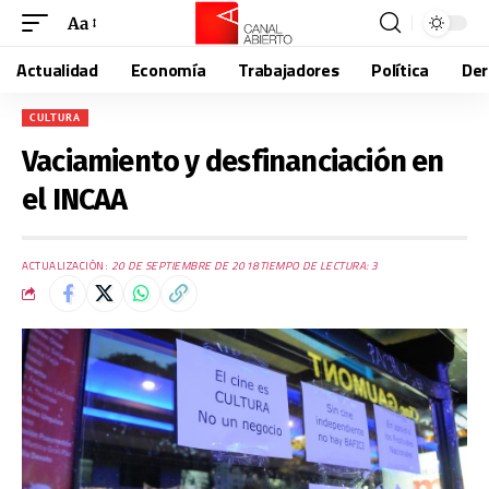
Aa
Actualidad
Economía
Trabajadores
Política
De
CULTURA
Vaciamiento y desfinanciación en
el INCAA
ACTUALIZACIÓN:
20 DE SEPTIEMBRE DE 2018
TIEMPO DE LECTURA: 3