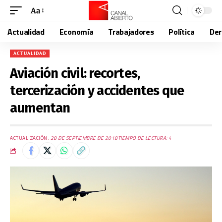
Aa
Actualidad
Economía
Trabajadores
Política
De
ACTUALIDAD
Aviación civil: recortes,
tercerización y accidentes que
aumentan
ACTUALIZACIÓN:
28 DE SEPTIEMBRE DE 2018
TIEMPO DE LECTURA: 4