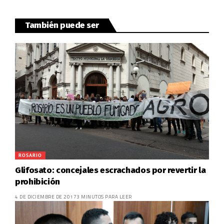
También puede ser
ROSARIO
Glifosato: concejales escrachados por revertir la
prohibición
4 DE DICIEMBRE DE 2017
3 MINUTOS PARA LEER