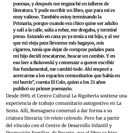
poemas, y después me enganché en talleres de
literatura. Y pude escribir un libro, que para mí es
muy valioso. También estoy terminando la
Primaria, porque cuando era chico quise ser adulto
y salí a la calle, salía a robar, me drogaba, y terminé
preso. Estando en cana yo ya tenía a mi hijo, y al ver
que mi vieja para llevarme mis bagayos, mis
cigarros, tenía que dejar de comprar pañales para
mi hijo decidí rescatarme, buscar un cambio. Y en
eso leer a Bukowski y comenzar a querer escribir
fue fundamental, me cambió todo. Ahí empecé a
acercarme a los espacios comunitarios que había en
mi barrio”, cuenta El Colo, quien a los 21 años
publicó su primer poemario.
Desde 1989, el Centro Cultural La Rigoberta sostiene una
experiencia de trabajo comunitario autogestivo en La
Sexta. Allí, Romaguera comenzó a dar forma a su
criatura literaria:
Un relato colorado
. Pero fue a partir
del vínculo con el Centro de Desarrollo Infantil y
Promoción Familiar, de Rosario, que el libro se hizo