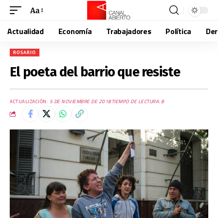
Aa
Actualidad
Economía
Trabajadores
Política
De
ROSARIO
El poeta del barrio que resiste
ACTUALIZACIÓN:
5 DE NOVIEMBRE DE 2018
TIEMPO DE LECTURA: 8