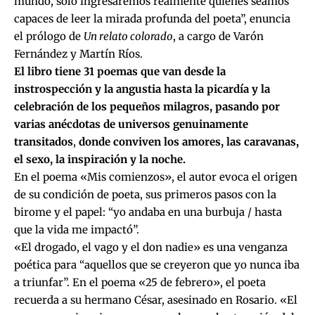
mundo, solo ingresaremos realmente quienes seamos
capaces de leer la mirada profunda del poeta”, enuncia
el prólogo de
Un relato colorado
, a cargo de Varón
Fernández y Martín Ríos.
El libro tiene 31 poemas que van desde la
instrospección y la angustia hasta la picardía y la
celebración de los pequeños milagros, pasando por
varias anécdotas de universos genuinamente
transitados
,
donde conviven los amores, las caravanas,
el sexo, la inspiración y la noche.
En el poema «Mis comienzos», el autor evoca el origen
de su condición de poeta, sus primeros pasos con la
birome y el papel: “yo andaba en una burbuja / hasta
que la vida me impactó”.
«El drogado, el vago y el don nadie» es una venganza
poética para “aquellos que se creyeron que yo nunca iba
a triunfar”. En el poema «25 de febrero», el poeta
recuerda a su hermano César, asesinado en Rosario. «El