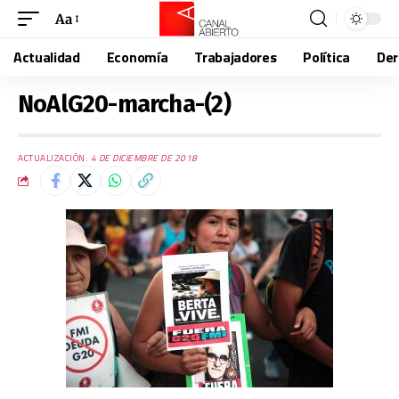
Aa
Actualidad
Economía
Trabajadores
Política
De
NoAlG20-marcha-(2)
ACTUALIZACIÓN:
4 DE DICIEMBRE DE 2018