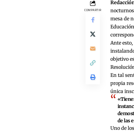
Redacción
nocturnos
COMPARTIR
mesa de ne
Educación 
correspond
Ante esto,
instalando
objetivo e
Resolución
En tal sen
propia res
única insc
«Tienen
instanc
demostr
de las 
Uno de los