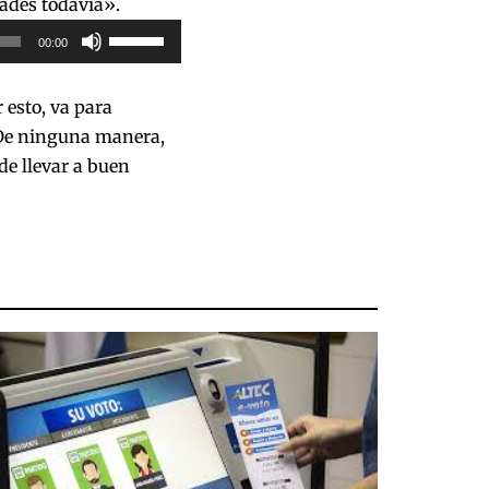
ades todavía».
Utiliza
00:00
las
teclas
 esto, va para
de
 De ninguna manera,
flecha
de llevar a buen
arriba/abajo
para
aumentar
o
disminuir
el
volumen.