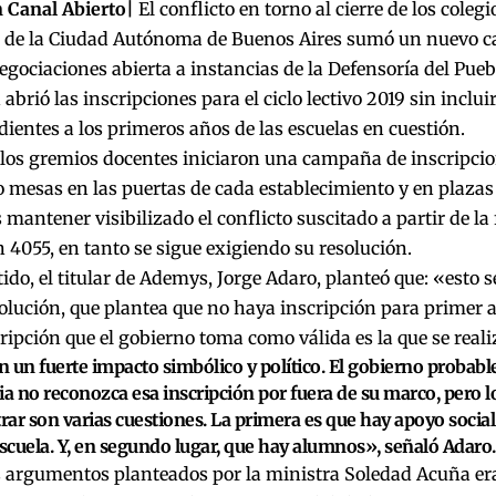
 Canal Abierto|
El conflicto en torno al cierre de los coleg
 de la Ciudad Autónoma de Buenos Aires sumó un nuevo ca
gociaciones abierta a instancias de la Defensoría del Pueb
abrió las inscripciones para el ciclo lectivo 2019 sin inclui
ientes a los primeros años de las escuelas en cuestión.
 los gremios docentes iniciaron una campaña de inscripcion
 mesas en las puertas de cada establecimiento y en plazas 
s mantener visibilizado el conflicto suscitado a partir de la
 4055, en tanto se sigue exigiendo su resolución.
tido, el titular de Ademys, Jorge Adaro, planteó que: «esto 
olución, que plantea que no haya inscripción para primer a
ripción que el gobierno toma como válida es la que se reali
 un fuerte impacto simbólico y político. El gobierno proba
ia no reconozca esa inscripción por fuera de su marco, pero l
ar son varias cuestiones. La primera es que hay apoyo socia
escuela. Y, en segundo lugar, que hay alumnos», señaló Adaro.
 argumentos planteados por la ministra Soledad Acuña era