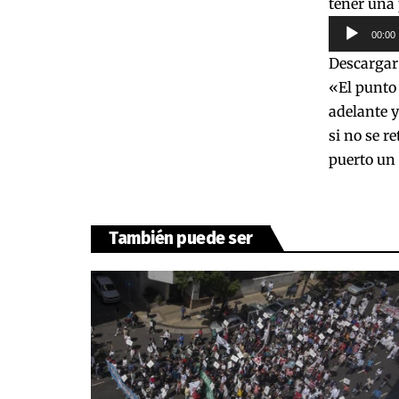
tener una
Reproduct
00:00
de
Descarga
audio
«El punto 
adelante 
si no se r
puerto un 
También puede ser