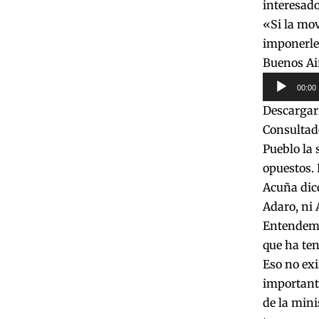
interesado
«Si la mov
imponerle 
Buenos Air
Reproduct
00:00
de
Descargar
audio
Consultado
Pueblo la
opuestos. 
Acuña dice
Adaro, ni 
Entendemo
que ha ten
Eso no exi
important
de la min