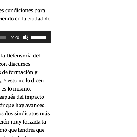
es condiciones para
ciendo en la ciudad de
Utiliza
00:00
las
teclas
la Defensoría del
de
con discursos
flecha
s de formación y
arriba/abajo
. Y esto no lo dicen
para
a es lo mismo.
aumentar
espués del impacto
o
cir que hay avances.
disminuir
os dos sindicatos más
el
ción muy forzada la
volumen.
rmó que tendría que