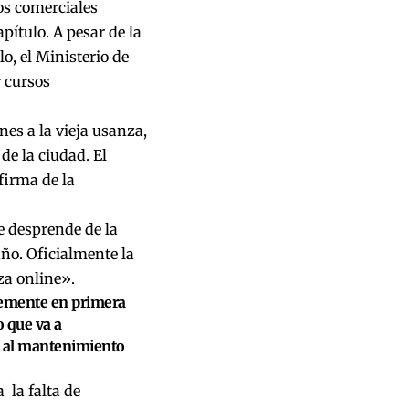
ios comerciales
pítulo.
A pesar de la
lo
, el Ministerio de
r cursos
es a la vieja usanza,
de la ciudad. El
 firma de la
se desprende de la
ño. Oficialmente la
za online».
blemente en primera
o que va a
l al mantenimiento
 la falta de