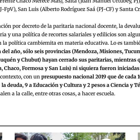
-Frente Chaco Merece Mas), Salta (Juan Manuel Urtubey, P
-FpV), San Luis (Alberto Rodríguez Saá (PJ-CF) y Santa Cr
ción por decreto de la paritaria nacional docente, la devalu
ria y una política de recortes salariales y edilicios son alg
 la política cambiemita en materia educativa. Lo es tambi
a del año, sólo seis provincias (Mendoza, Misiones, Tucu
euquén y Chubut) hayan cerrado sus paritarias, mientras q
 Chaco, Formosa y San Luis) ni siquiera fueron iniciadas
 contexto, con un
presupuesto nacional 2019 que de cada 
 la deuda, 9 a Educación y Cultura y 2 pesos a Ciencia y T
len a la calle, entre otras cosas, a hacer escuela.