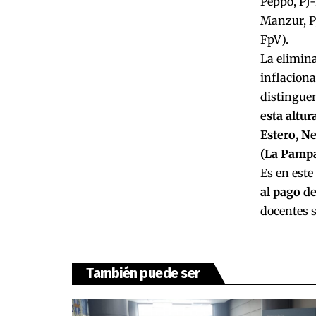
Peppo, PJ
Manzur, PJ
FpV).
La elimina
inflaciona
distinguen
esta altur
Estero, N
(La Pampa,
Es en este
al pago de
docentes sa
También puede ser