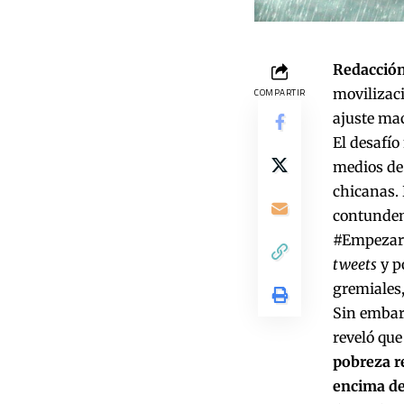
Redacción
movilizaci
COMPARTIR
ajuste mac
El desafío
medios de 
chicanas. 
contundenc
#Empezaro
tweets
y p
gremiales,
Sin embarg
reveló qu
pobreza r
encima de 