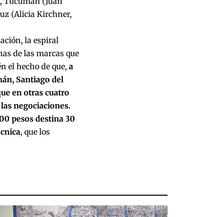
J), Tucumán (Juan
uz (Alicia Kirchner,
ación, la espiral
unas de las marcas que
én el hecho de que,
a
mán, Santiago del
ue en otras cuatro
 las negociaciones.
100 pesos destina 30
écnica
, que los