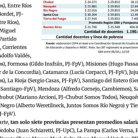
), Entre Ríos
ordet, PJ-
e Ríos),
(Miguel
 Partido
, Corrientes
dolfo Valdés,
), Formosa (Gildo Insfrán, PJ-FpV), Misiones (Hugo Passa
de la Concordia), Catamarca (Lucía Corpacci, PJ-FpV), Juj
, La Rioja (Sergio Casas, PJ-FpV), Santiago del Estero (G
r Santiago-FpV), Mendoza (Alfredo Cornejo, Cambiemos), S
Chubut (Mariano Arcioni, PJ-Chubut Somos Todos), Neuqué
Negro (Alberto Weretilneck, Juntos Somos Río Negro) y Ti
J-FpV).
arte,
tan solo siete provincias presentan promedios salari
rdoba (Juan Schiaretti, PJ-UpC), La Pampa (Carlos Verna, 