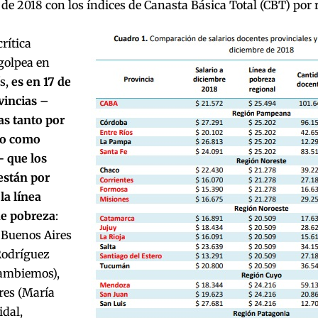
de 2018 con los índices de Canasta Básica Total (CBT) por 
crítica
golpea en
ís,
es en 17 de
vincias –
s tanto por
mo como
- que los
están por
la línea
de pobreza
:
 Buenos Aires
Rodríguez
Cambiemos),
res (María
dal,