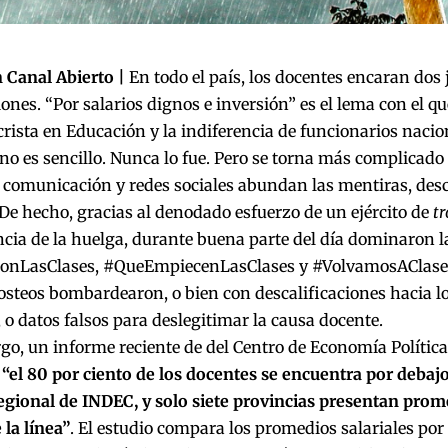
 Canal Abierto |
En todo el país, los docentes encaran dos
ones. “Por salarios dignos e inversión” es el lema con el q
rista en Educación y la indiferencia de funcionarios nacion
 no es sencillo. Nunca lo fue. Pero se torna más complicad
comunicación y redes sociales abundan las mentiras, desc
De hecho, gracias al denodado esfuerzo de un ejército de
tr
ia de la huelga, durante buena parte del día dominaron l
nLasClases, #QueEmpiecenLasClases y #VolvamosAClases
osteos bombardearon, o bien con descalificaciones hacia lo
 o datos falsos para deslegitimar la causa docente.
o, un informe reciente de del Centro de Economía Polític
e
“el 80 por ciento de los docentes se encuentra por debajo
egional de INDEC, y solo siete provincias presentan prome
la línea”
. El estudio compara los promedios salariales por