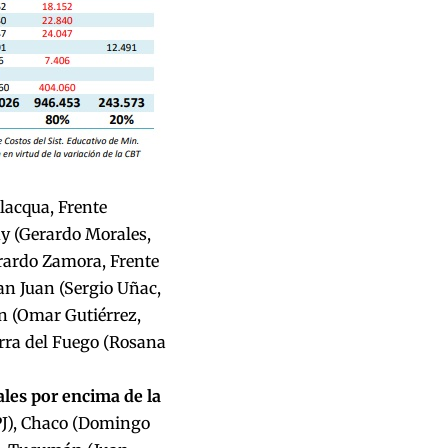
lacqua, Frente
uy (Gerardo Morales,
erardo Zamora, Frente
an Juan (Sergio Uñac,
n (Omar Gutiérrez,
erra del Fuego (Rosana
ales por encima de la
PJ), Chaco (Domingo