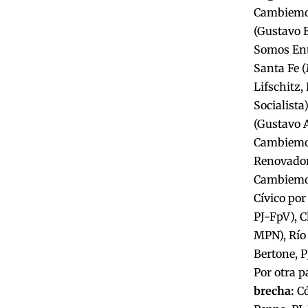
Cambiemos
(Gustavo B
Somos Entr
Santa Fe 
Lifschitz,
Socialista)
(Gustavo A
Cambiemos
Renovador 
Cambiemos)
Cívico po
PJ-FpV), 
MPN), Río 
Bertone, P
Por otra p
brecha:
Có