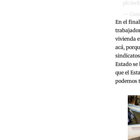
pic.tw
— Cana
En el fina
trabajador
vivienda e
acá, porqu
sindicatos
Estado se 
que el Est
podemos t