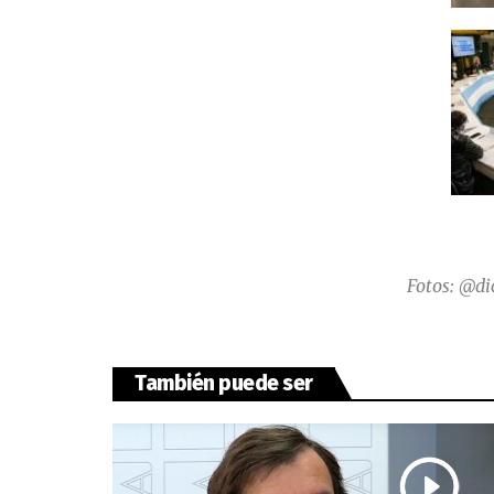
Fotos: @di
También puede ser