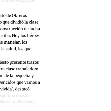
ter.com/kYb0kZrLMe
cato de Obreros
 que dividió la clase,
construcción de lucha
arriba. Hoy los héroes
ue manejan los
 la salud, los que
iesto presente trazos
a clase trabajadora,
r, de la pequeña y
nvencidos que vamos a
 vivida”, destacó
o porque nuestra
dades productivas",