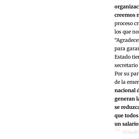
organizaci
creemos n
proceso c
los que no
“Agradecem
para garan
Estado tie
secretario
Por su pa
de la emer
nacional 
generan l
se reduzca
que todos
un salari
#Diadel