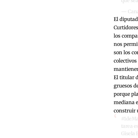
que sea
— Cana
El diputad
Curtidores
los compañ
nos permit
son los c
colectivos
mantienen 
El titular
gruesos d
porque pla
mediana e
construir 
#1deM
tarea e
Gisela 