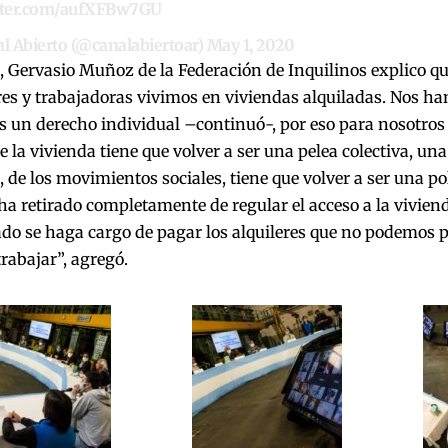
itter.com/aufXFBw7GU
l Abierto (@canalabiertoar)
May 1, 2020
l, Gervasio Muñoz de la Federación de Inquilinos explico q
es y trabajadoras vivimos en viviendas alquiladas. Nos ha
s un derecho individual –continuó-, por eso para nosotros
e la vivienda tiene que volver a ser una pelea colectiva, una
, de los movimientos sociales, tiene que volver a ser una pol
ha retirado completamente de regular el acceso a la vivie
ado se haga cargo de pagar los alquileres que no podemos 
rabajar”, agregó.