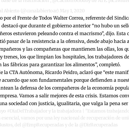
 base de la reactivación",
@CachorroGodoy
de ATE.
pic.twit
l Abierto (@canalabiertoar)
May 1, 2020
o por el Frente de Todos Walter Correa, referente del Sindi
 destacó que durante el gobierno anterior “no hubo un sello
eros estuvieron peleando contra el macrismo”, dijo. Esta 
ió pasar de la resistencia a la ofensiva, desde abajo hacia 
ompañeros y las compañeras que mantienen las ollas, los q
 y trenes, los que limpian los hospitales, los trabajadores de
las fábricas para garantizar los alimentos”, completó.
 de la CTA Autónoma, Ricardo Peidro, aclaró que “este manif
e acuerdo que son fundamentales porque defienden a nuestr
ntean la defensa de los compañeros de la economía popula
mpresa. Vamos a salir mejores de esta crisis. Estamos co
una sociedad con justicia, igualitaria, que valga la pena ser
ayo
#DiaDelTrabajador
y la trabajadora | "Estamos trabajand
s esencial, vamos por una ley nacional de recuperación de uni
Bustos, del
@EmpRecuperadas
y de la
@DirRecuperadas