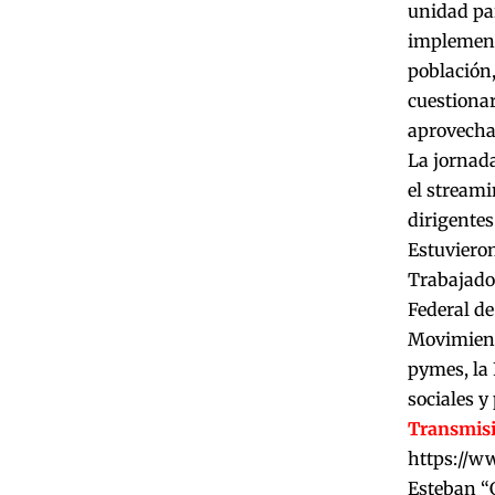
unidad par
implement
población,
cuestiona
aprovechan
La jornada
el streami
dirigentes
Estuviero
Trabajador
Federal de
Movimient
pymes, la 
sociales y 
Transmisi
https://
Esteban “G