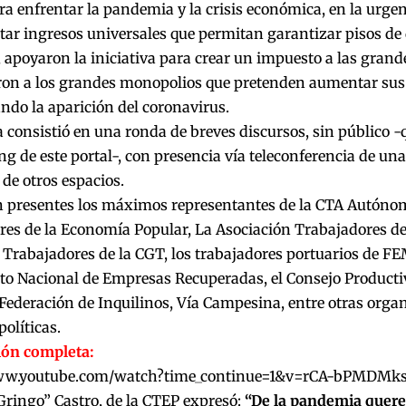
a enfrentar la pandemia y la crisis económica, en la urge
ar ingresos universales que permitan garantizar pisos de 
 apoyaron la iniciativa para crear un impuesto a las grand
ron a los grandes monopolios que pretenden aumentar sus 
do la aparición del coronavirus.
 consistió en una ronda de breves discursos, sin público -
ng de este portal-, con presencia vía teleconferencia de un
 de otros espacios.
n presentes los máximos representantes de la CTA Autónom
es de la Economía Popular, La Asociación Trabajadores del
 Trabajadores de la CGT, los trabajadores portuarios de F
o Nacional de Empresas Recuperadas, el Consejo Productiv
Federación de Inquilinos, Vía Campesina, entre otras organ
políticas.
ón completa:
www.youtube.com/watch?time_continue=1&v=rCA-bPMDMks
ringo” Castro, de la CTEP expresó:
“De la pandemia quere