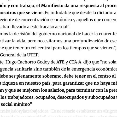
ón y con trabajo, el Manifiesto da una respuesta al proce
osotros que se viene.
Es indudable que desde la dictadura
reciente de concentración económica y aquellos que concen
s han llevado a este fracaso actual”.
os la decisión del gobierno nacional de hacer la cuarent
tizar la vida, pero necesitamos una profundización de ese 
ne que tener un rol central para los tiempos que se vienen”
 General de la UTEP.
rte, Hugo Cachorro Godoy de ATE y CTA-A dijo que “no sola
gencia sanitaria sino también de la emergencia económica
debe ser plenamente soberano, debe tener en el centro al
a riqueza en nuestro país, para garantizar que no haya 
n y que se mejoren los salarios, para terminar con la pre
 los trabajadores, ocupados, desocupados y subocupados
o social mínimo”
trabajadorylatrabajadora
"Es necesario establecer un
#Ingre