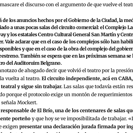
mascare el discurso con el argumento de que vuelve el teat
á de los anuncios hechos por el Gobierno de la Ciudad, la me
iado a unas pocas salas del circuito comercial: el Complejo La
y y los estatales Centro Cultural General San Martín y Centr
r. Vale aclarar que en el caso de los complejos sólo han habil
isponibles y que en el caso de la obra del complejo del gobier
eestreno. También se espera que en las próximas semana se h
tro del Auditoruim Belgrano.
otazo de ahogado decir que volvió el teatro por la presión
la vuelta al teatro.
El circuito independiente, acá en CABA,
teatral y sigue sin trabajar.
Las salas que todavía están res
o porque el protocolo exige un montón de requerimientos
 señala Mockert.
 responsable de El Brío, una de los centenares de salas que
ente porteño
y que hoy se ve imposibilitada de trabajar. «
te exigen
presentar una declaración jurada firmada por in