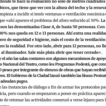
 donde te hace la evaluación no solo de metros cuadrados
icos, que tiene que ver con la altura del techo y la renova
mpieza a incidir si tenés ventanas o ventilación mecánica»
que «ahí aparece el problema del aforo reducido al 30%.
La
e son las denominadas Clase A, de hasta 50 personas. Con
30% nos queda en 12 o 13 personas. Ahí entra una realidad
ero de seguridad e higiene, más el costo de la ventilació
on la realidad. Por otro lado, abrir para 12 personas, no ll
 al iluminador. Sale más plata abrir que tener cerrado
«.
 el año las salas contaron con algunos mecanismos de apoyo
to Nacional del Teatro, como los Programas Podestá, que cons
 pesos por integrante de elencos de obras que hayan recibid
res. El Gobierno de la Ciudad lanzó también las líneas Protea
 adeudan pagos.
de las instancias de diálogo a fin de armar los protocolos pa
cia, pero cuando se empezaron a poner en práctica aparec
te de retomar las actividades comenzó a verse lejano para l