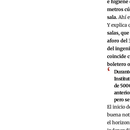
e higiene
metros cúb
sala.
Ahí e
Y explica 
salas, qu
aforo del 
del ingeni
coincide c
boletero o
Durante
Institu
de 5000
anterio
pero se
El inicio 
buena noti
el horizon