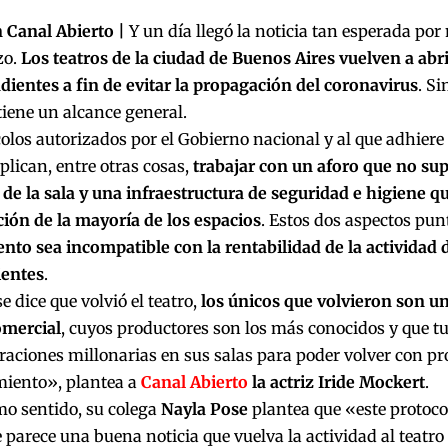
 Canal Abierto |
Y un día llegó la noticia tan esperada por
zo.
Los teatros de la ciudad de Buenos Aires vuelven a abr
ientes a fin de evitar la propagación del coronavirus
. S
iene un alcance general.
olos autorizados por el Gobierno nacional y al que adhiere 
lican, entre otras cosas,
trabajar con un aforo que no sup
de la sala y una infraestructura de seguridad e higiene qu
ión de la mayoría de los espacios
. Estos dos aspectos pu
to sea incompatible con la rentabilidad de la actividad d
entes
.
 dice que volvió el teatro,
los únicos que volvieron son un
omercial
, cuyos productores son los más conocidos y que t
raciones millonarias en sus salas para poder volver con pr
miento», plantea a
Canal Abierto
la actriz Iride Mockert
.
mo sentido, su colega
Nayla Pose
plantea que «este protoco
parece una buena noticia que vuelva la actividad al teatro