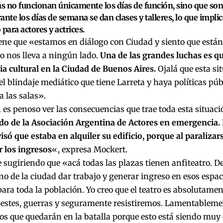
as no funcionan únicamente los días de función, sino que son
ante los días de semana se dan clases y talleres, lo que implic
 para actores y actrices.
ene que «estamos en diálogo con Ciudad y siento que están
o nos lleva a ningún lado.
Una de las grandes luchas es qu
a cultural en la Ciudad de Buenos Aires.
Ojalá que esta si
el blindaje mediático que tiene Larreta y haya políticas pú
a las salas».
s penoso ver las consecuencias que trae toda esta situaci
o de la Asociación Argentina de Actores en emergencia. 
isó que estaba en alquiler su edificio, porque al paralizar
r los ingresos
«, expresa Mockert.
 sugiriendo que «acá todas las plazas tienen anfiteatro. De
no de la ciudad dar trabajo y generar ingreso en esos espac
ara toda la población. Yo creo que el teatro es absolutamen
 pestes, guerras y seguramente resistiremos. Lamentable
s que quedarán en la batalla porque esto está siendo muy