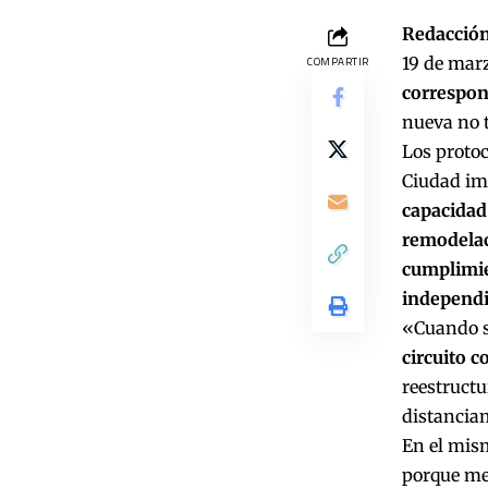
Redacción
19 de mar
COMPARTIR
correspond
nueva no t
Los protoc
Ciudad imp
capacidad 
remodelac
cumplimien
independi
«Cuando se
circuito c
reestructu
distancia
En el mis
porque me 