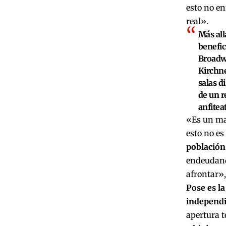
esto no en
real».
Más all
benefic
Broadwa
Kirchne
salas d
de un r
anfitea
«Es un man
esto no es 
población 
endeudand
afrontar»,
Pose es la
independi
apertura 