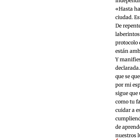
independi
«Hasta hac
ciudad. Es
De repente
laberintos
protocolo 
están ambo
Y manifies
declarada
que se que
por mi esp
sigue que 
como tu fa
cuidar a e
cumpliendo
de aprende
nuestros l