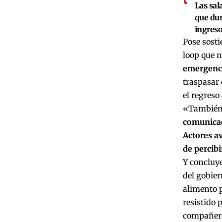
Las sal
que dur
ingreso
Pose sosti
loop que n
emergenci
traspasar 
el regreso 
«También e
comunicad
Actores av
de percibi
Y concluye
del gobier
alimento p
resistido
compañero