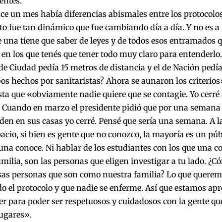
entes.
e un mes había diferencias abismales entre los protocolos
to fue tan dinámico que fue cambiando día a día. Y no es a 
 una tiene que saber de leyes y de todos esos entramados
 en los que tenés que tener todo muy claro para entenderlo.
de Ciudad pedía 15 metros de distancia y el de Nación pedía
s hechos por sanitaristas? Ahora se aunaron los criterios
ta que «obviamente nadie quiere que se contagie. Yo cerré
. Cuando en marzo el presidente pidió que por una semana
den en sus casas yo cerré. Pensé que sería una semana. A l
acio, si bien es gente que no conozco, la mayoría es un públ
una conoce. Ni hablar de los estudiantes con los que una 
milia, son las personas que eligen investigar a tu lado. ¿
sas personas que son como nuestra familia? Lo que querem
 el protocolo y que nadie se enferme. Así que estamos ap
r para poder ser respetuosos y cuidadosos con la gente que
ugares».