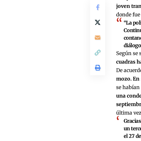
joven tran
donde fue 
“La pol
Continu
contand
diálog
Según se s
cuadras ha
De acuerdo
mozo. En 
se habían
una conde
septiembr
última vez
Gracias
un terc
el 27 d