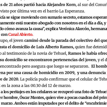
s de 21 años partió hacia Alejandro Korn
, al sur del Con
visto por última vez en el barrio La Esperanza.
icía se sigue moviendo con sumario secreto, estamos esperan
amente está nuestro abogado con nosotros en el día a día, y
o cómo avanza la causa”, explica Verónica Alarcón, hermana
o con
Canal Abierto.
upo, el joven
caminó desde la parada del colectivo del que
sta el domicilio de Luis Alberto Ramos,
quien fue detenid
 al testimonio de la novia de Tehuel,
Ramos le había ofrec
su domicilio se encontraron pertenencias del joven
, y el
 encontrado pero asegura que luego se separaron.
El hombr
na por una causa de homicidio en 2009, y una denuncia 
e de 2020.
La policía pudo confirmar que el celular de Tehu
 en la zona a las 00.30 del 12 de marzo.
 a los peritajes en los celulares se recuperó una foto de Tehu
er hombre, Óscar Montes, quien vive a pocas cuadras del pri
e marzo. Ambos están imputados por el delito de “encubrimien