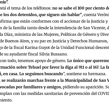
nio”.
stá el tema de los teléfonos:
no se sabe el 100 por ciento de
e los dos detenidos, que siguen sin hablar”
, cuenta Veróni
irma que están conformes con el accionar de la Justicia y
n de la familia tanto desde la intendencia de San Vicente, 
a Díaz, ministra de las Mujeres, Políticas de Género y Dive
de Buenos Aires, y su par en Justicia y Derechos Humanos, 
go de la fiscal Karina Guyot de la Unidad Funcional descen
de su ayudante fiscal Silvia Bussano.
con todo, tenemos apoyo de género.
Lo único que queremos
rmación sobre Tehuel por favor la diga al 911 o al 147. La f
á, en casa. Lo seguimos buscando
”, sostiene su hermana.
,
se realizarán marchas frente a la Municipalidad de San V
ocadas por familiares y amigos
, pidiendo su aparición. S
mplan con las medidas sanitarias de prevención del COVID
miento.