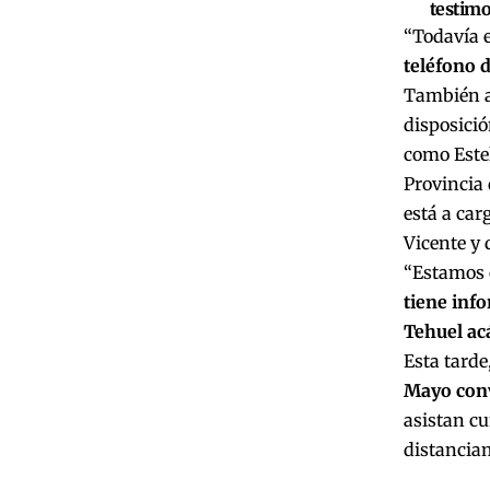
testimo
“Todavía e
teléfono d
También af
disposició
como Estel
Provincia 
está a car
Vicente y 
“Estamos 
tiene info
Tehuel ac
Esta tarde
Mayo conv
asistan cu
distancia