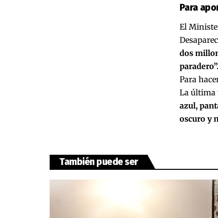
Para apo
El Ministe
Desaparec
dos millo
paradero”
Para hacer
La última 
azul, pant
oscuro y 
También puede ser