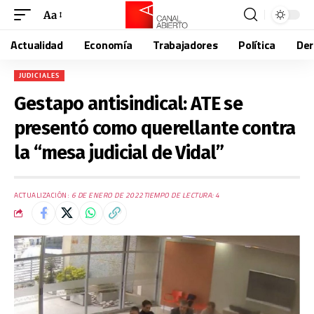
Aa
Actualidad
Economía
Trabajadores
Política
De
JUDICIALES
Gestapo antisindical: ATE se
presentó como querellante contra
la “mesa judicial de Vidal”
ACTUALIZACIÓN:
6 DE ENERO DE 2022
TIEMPO DE LECTURA: 4