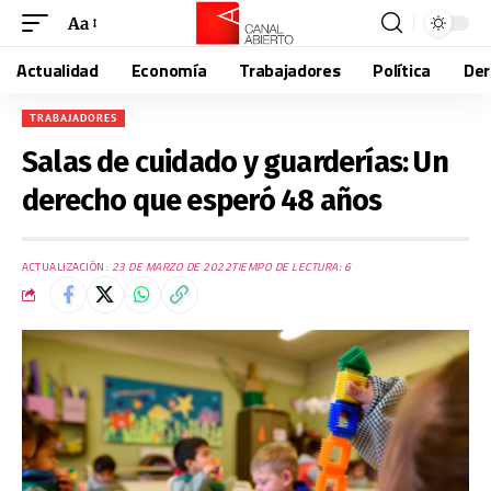
Aa
Actualidad
Economía
Trabajadores
Política
De
TRABAJADORES
Salas de cuidado y guarderías: Un
derecho que esperó 48 años
ACTUALIZACIÓN:
23 DE MARZO DE 2022
TIEMPO DE LECTURA: 6