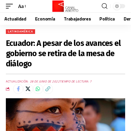
Aa
Actualidad
Economía
Trabajadores
Política
De
LATINOAMÉRICA
Ecuador: A pesar de los avances el
gobierno se retira de la mesa de
diálogo
ACTUALIZACIÓN:
28 DE JUNIO DE 2022
TIEMPO DE LECTURA: 7