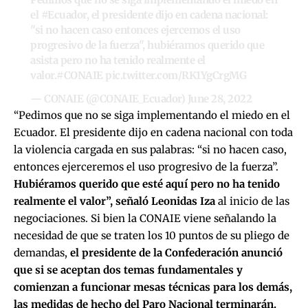
el
#Ecuador
, el presidente dijo en cadena nacional:
"si no hacen caso entonces ejercemos el uso
progresivo de la fuerza", hubiéramos querido que
asista pero no ha tenido realmente el
valor.
#CONAIE
pic.twitter.com/RK1YgCrgMG
— CONAIE (@CONAIE_Ecuador)
June 28, 2022
“Pedimos que no se siga implementando el miedo en el
Ecuador. El presidente dijo en cadena nacional con toda
la violencia cargada en sus palabras: “si no hacen caso,
entonces ejerceremos el uso progresivo de la fuerza”.
Hubiéramos querido que esté aquí pero no ha tenido
realmente el valor”, señaló Leonidas Iza
al inicio de las
negociaciones. Si bien la CONAIE viene señalando la
necesidad de que se traten los 10 puntos de su pliego de
demandas,
el presidente de la Confederación anunció
que si se aceptan dos temas fundamentales y
comienzan a funcionar mesas técnicas para los demás,
las medidas de hecho del Paro Nacional terminarán.