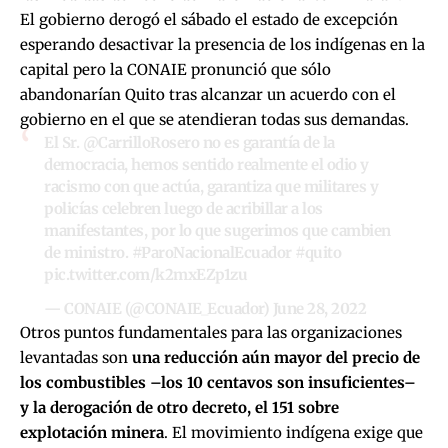
El gobierno derogó el sábado el estado de excepción
esperando desactivar la presencia de los indígenas en la
capital pero la CONAIE pronunció que sólo
abandonarían Quito tras alcanzar un acuerdo con el
gobierno en el que se atendieran todas sus demandas.
El Sr.
@CarrilloRosero
no es garantía de la
democracia, hemos sentido realmente el odio y
racismo con que actúa, garantiza que militares y
policías celebren luego de acribillar a los
manifestantes, por lo que sugerimos que cambien
de ministro.
#ParoNacionalEcuador
#quito
pic.twitter.com/k2mxEZp1zu
— CONAIE (@CONAIE_Ecuador)
June 28, 2022
Otros puntos fundamentales para las organizaciones
levantadas son
una reducción aún mayor del precio de
los combustibles –los 10 centavos son insuficientes–
y la derogación de otro decreto, el 151 sobre
explotación minera
. El movimiento indígena exige que