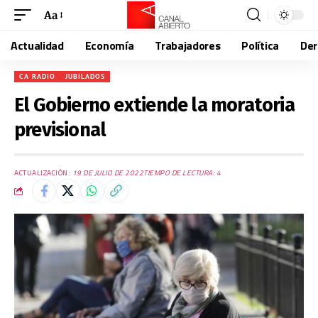
Aa
Actualidad
Economía
Trabajadores
Política
De
CA RADIO
JUBILADOS
El Gobierno extiende la moratoria
previsional
ACTUALIZACIÓN:
19 DE JULIO DE 2022
TIEMPO DE LECTURA: 4