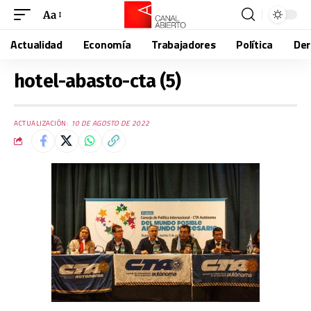
Aa
Actualidad
Economía
Trabajadores
Política
De
hotel-abasto-cta (5)
ACTUALIZACIÓN:
10 DE AGOSTO DE 2022