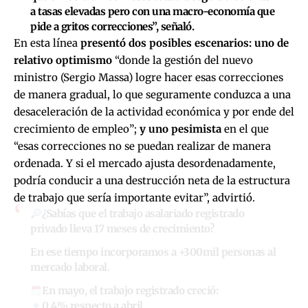
a tasas elevadas pero con una macro-economía que
pide a gritos correcciones”, señaló.
En esta línea
presentó dos posibles escenarios: uno de
relativo optimismo
“donde la gestión del nuevo
ministro (Sergio Massa) logre hacer esas correcciones
de manera gradual, lo que seguramente conduzca a una
desaceleración de la actividad económica y por ende del
crecimiento de empleo”;
y uno pesimista
en el que
“esas correcciones no se puedan realizar de manera
ordenada. Y si el mercado ajusta desordenadamente,
podría conducir a una destrucción neta de la estructura
de trabajo que sería importante evitar”, advirtió.
¿Sabías que el trabajo asalariado registrado
privado lleva 17 meses de crecimiento?
En ese tiempo incorporamos a +300mil personas al
mercado laboral.
En mayo, el trabajo registrado creció:
0,4% respecto a abril