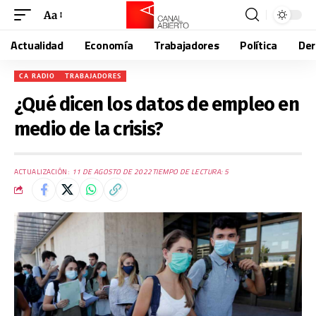
Aa
Actualidad
Economía
Trabajadores
Política
De
CA RADIO
TRABAJADORES
¿Qué dicen los datos de empleo en
medio de la crisis?
ACTUALIZACIÓN:
11 DE AGOSTO DE 2022
TIEMPO DE LECTURA: 5