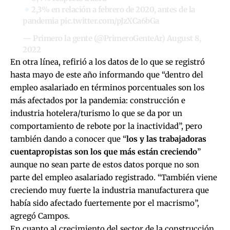
2,3% en relación a febrero de 2020, antes de la
pandemia
pic.twitter.com/pJzXCa6bGa
— Primero la gente (@PrimeroGenteAr)
August 8,
2022
En otra línea, refirió a los datos de lo que se registró
hasta mayo de este año informando que “dentro del
empleo asalariado en términos porcentuales son los
más afectados por la pandemia: construcción e
industria hotelera/turismo lo que se da por un
comportamiento de rebote por la inactividad”, pero
también dando a conocer que “
los y las trabajadoras
cuentapropistas son los que más están creciendo
”
aunque no sean parte de estos datos porque no son
parte del empleo asalariado registrado. “También viene
creciendo muy fuerte la industria manufacturera que
había sido afectado fuertemente por el macrismo”,
agregó Campos.
En cuanto al crecimiento del sector de la construcción,