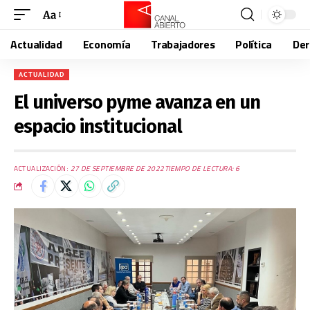
Aa
Actualidad
Economía
Trabajadores
Política
De
ACTUALIDAD
El universo pyme avanza en un
espacio institucional
ACTUALIZACIÓN:
27 DE SEPTIEMBRE DE 2022
TIEMPO DE LECTURA: 6