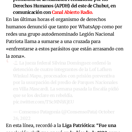
Derechos Humanos (APDH) del este de Chubut, en
comunicación con
Canal Abierto Radio.
En las últimas horas el organismo de derechos
humanos denunció que tanto por WhatsApp como por
redes una grupo autodenominado Legión Nacional
Patriota llama a sumarse a una cruzada para
«enfrentarse a estos parásitos que están arrasando con
la zona».
La jueza federal Silvina Domínguez ordenó la
detención de cuatro integrantes de la Lof Lafken
Winkul Mapu, procesados con prisión preventiva
por la usurpación del predio de Parques Nacionales
en Villa Mascardi. La semana pasada la fiscalía pidió
que se los declare en rebeldía.
pic.twitter.com/TScMNbXjEU
— Consenso Patagonia (@ConsensoPata)
October
26, 2022
En esta línea, recordó a la
Liga Patriótica: “Fue una