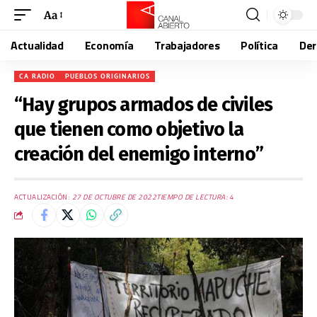
Aa
Actualidad
Economía
Trabajadores
Política
De
CA RADIO
PUEBLOS ORIGINARIOS
“Hay grupos armados de civiles
que tienen como objetivo la
creación del enemigo interno”
ACTUALIZACIÓN:
27 DE OCTUBRE DE 2022
TIEMPO DE LECTURA: 4