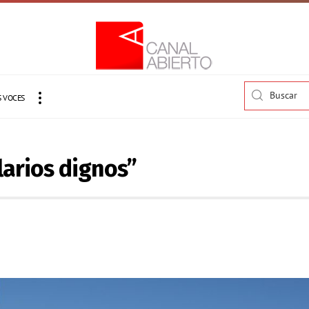
 VOCES
larios dignos”