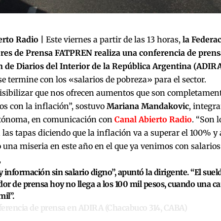
erto Radio |
Este viernes a partir de las 13 horas,
la Federa
res de Prensa
FATPREN realiza una conferencia de prensa
 de Diarios del Interior de la República Argentina (ADIR
se termine con los «salarios de pobreza» para el sector.
isibilizar que nos ofrecen aumentos que son completamente
s con la inflación”, sostuvo
Mariana Mandakovic
, integr
tónoma, en comunicación con
Canal Abierto Radio
. “Son 
 las tapas diciendo que la inflación va a superar el 100% y
 una miseria en este año en el que ya venimos con salarios
,
 información sin salario digno”, apuntó la dirigente.
“El sue
dor de prensa hoy no llega a los 100 mil pesos, cuando una ca
mil”.
erencia de prensa en ADIRA (Chacabuco 314, CABA)