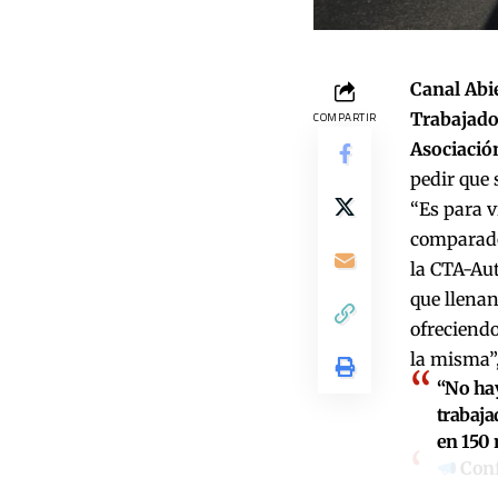
Canal Abi
Trabajado
COMPARTIR
Asociación
pedir que 
“Es para v
comparado
la CTA-Au
que llenan
ofreciendo
la misma”
“No hay
trabaja
en 150 
Conf