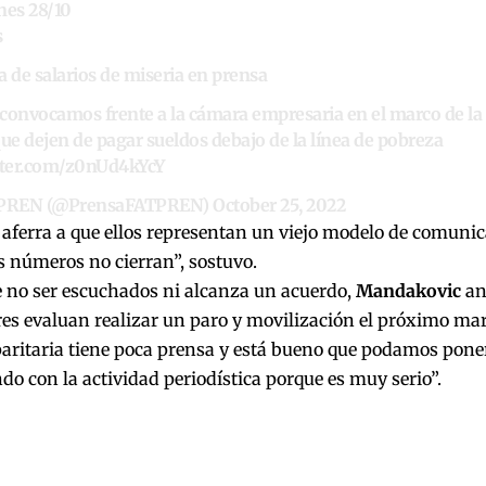
nes 28/10
s
a de salarios de miseria en prensa
convocamos frente a la cámara empresaria en el marco de la 
que dejen de pagar sueldos debajo de la línea de pobreza
itter.com/z0nUd4kYcY
PREN (@PrensaFATPREN)
October 25, 2022
aferra a que ellos representan un viejo modelo de comunic
os números no cierran”, sostuvo.
e no ser escuchados ni alcanza un acuerdo,
Mandakovic
ant
es evaluan realizar un paro y movilización el próximo mar
aritaria tiene poca prensa y está bueno que podamos pone
do con la actividad periodística porque es muy serio”.