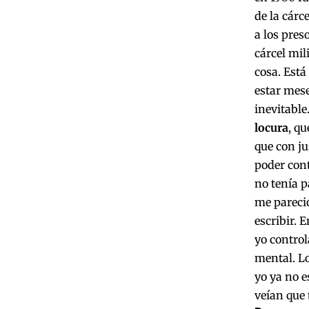
de la cárc
a los pres
cárcel mil
cosa. Está
estar mese
inevitable
locura
, q
que con ju
poder cont
no tenía p
me pareció
escribir. 
yo control
mental. Lo
yo ya no e
veían que 