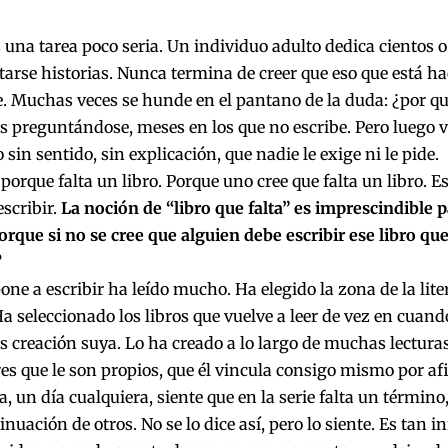
s una tarea poco seria. Un individuo adulto dedica cientos 
tarse historias. Nunca termina de creer que eso que está h
. Muchas veces se hunde en el pantano de la duda: ¿por qu
s preguntándose, meses en los que no escribe. Pero luego v
 sin sentido, sin explicación, que nadie le exige ni le pide.
 porque falta un libro. Porque uno cree que falta un libro. 
scribir.
La noción de “libro que falta” es imprescindible 
Porque si no se cree que alguien debe escribir ese libro qu
?
one a escribir ha leído mucho. Ha elegido la zona de la lit
Ha seleccionado los libros que vuelve a leer de vez en cuand
s creación suya. Lo ha creado a lo largo de muchas lecturas.
res que le son propios, que él vincula consigo mismo por af
a, un día cualquiera, siente que en la serie falta un término
tinuación de otros. No se lo dice así, pero lo siente. Es tan 