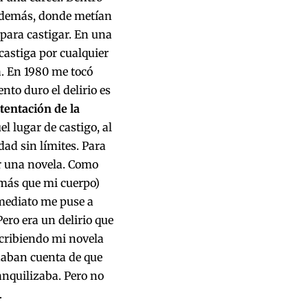
os demás, donde metían
para castigar. En una
 castiga por cualquier
ra. En 1980 me tocó
nto duro el delirio es
 tentación de la
l lugar de castigo, al
dad sin límites. Para
ir una novela. Como
, más que mi cuerpo)
nmediato me puse a
Pero era un delirio que
scribiendo mi novela
 daban cuenta de que
ranquilizaba. Pero no
.