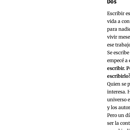
Dos
Escribir e
vida a con
para nadie
vivir mese
ese trabajo
Se escribe
empecé a e
escribir. 
escribirlo
Quien se p
interesa. 
universo e
y los auto
Pero un dí
ser la con