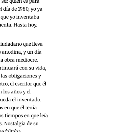
 ser quien es para
 día de 1980, yo ya
l que yo inventaba
uenta. Hasta hoy.
 ciudadano que lleva
anodina, y un día
una obra mediocre.
ntinuará con su vida,
 las obligaciones y
ro, el escritor que él
 los años y el
queda el inventado.
s en que él tenía
os tiempos en que leía
s. Nostalgia de su
ue faltaba.