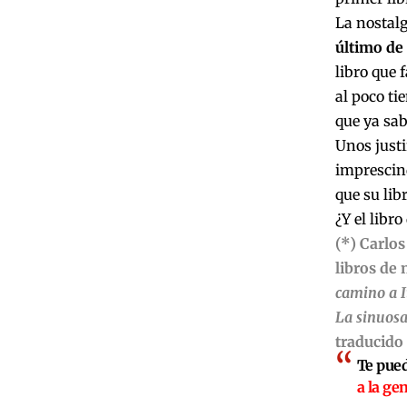
La nostalg
último de 
libro que f
al poco ti
que ya sab
Unos justi
imprescind
que su lib
¿Y el libr
(*) Carlos
libros de 
camino a I
La sinuos
traducido 
Te pued
a la ge