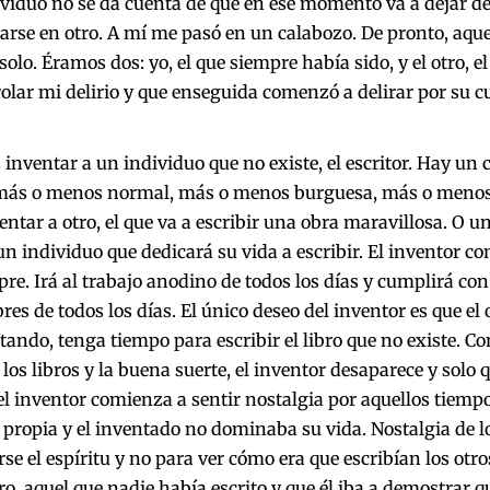
ividuo no se da cuenta de que en ese momento va a dejar de
rse en otro. A mí me pasó en un calabozo. De pronto, aquel
solo. Éramos dos: yo, el que siempre había sido, y el otro, e
olar mi delirio y que enseguida comenzó a delirar por su c
s inventar a un individuo que no existe, el escritor. Hay un
más o menos normal, más o menos burguesa, más o menos 
entar a otro, el que va a escribir una obra maravillosa. O 
un individuo que dedicará su vida a escribir. El inventor co
pre. Irá al trabajo anodino de todos los días y cumplirá con
es de todos los días. El único deseo del inventor es que el ot
tando, tenga tiempo para escribir el libro que no existe. Con
 los libros y la buena suerte, el inventor desaparece y solo 
l inventor comienza a sentir nostalgia por aquellos tiempo
 propia y el inventado no dominaba su vida. Nostalgia de l
rse el espíritu y no para ver cómo era que escribían los otro
ro, aquel que nadie había escrito y que él iba a demostrar q