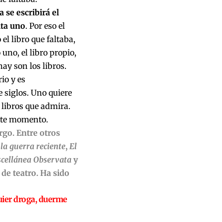
 se escribirá el
lta uno
. Por eso el
el libro que faltaba,
uno, el libro propio,
ay son los libros.
io y es
e siglos. Uno quiere
s libros que admira.
este momento.
rgo. Entre otros
a guerra reciente
,
El
cellánea Observata
y
 de teatro. Ha sido
uier droga, duerme