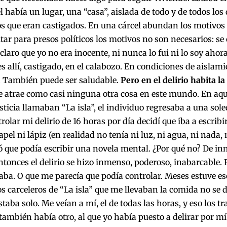
el había un lugar, una “casa”, aislada de todo y de todos l
os que eran castigados. En una cárcel abundan los motivos 
itar para presos políticos los motivos no son necesarios: se
 claro que yo no era inocente, ni nunca lo fui ni lo soy aho
s allí, castigado, en el calabozo. En condiciones de aislamie
. También puede ser saludable.
Pero en el delirio habita la
ue atrae como casi ninguna otra cosa en este mundo. En aque
sticia llamaban “La isla”, el individuo regresaba a una sole
rolar mi delirio de 16 horas por día decidí que iba a escrib
apel ni lápiz (en realidad no tenía ni luz, ni agua, ni nada
 que podía escribir una novela mental. ¿Por qué no? De i
Entonces el delirio se hizo inmenso, poderoso, inabarcable. 
aba. O que me parecía que podía controlar. Meses estuve e
s carceleros de “La isla” que me llevaban la comida no se
staba solo. Me veían a mí, el de todas las horas, y eso los t
también había otro, al que yo había puesto a delirar por mí