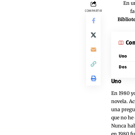
En u
fa
COMPARTIR
Bibliot
Con
Uno
Dos
Uno
En 1980 yo
novela. Ac
una pregu
que no he 
Nunca habí
en 1980 fu