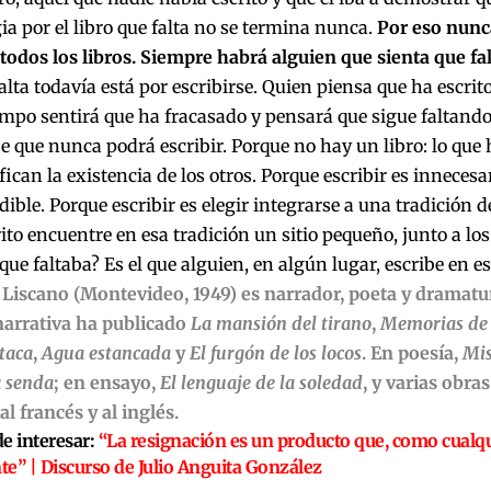
ia por el libro que falta no se termina nunca.
Por eso nunca
todos los libros. Siempre habrá alguien que sienta que fa
alta todavía está por escribirse. Quien piensa que ha escrito 
empo sentirá que ha fracasado y pensará que sigue faltando 
e que nunca podrá escribir. Porque no hay un libro: lo que h
fican la existencia de los otros. Porque escribir es innecesar
ible. Porque escribir es elegir integrarse a una tradición d
rito encuentre en esa tradición un sitio pequeño, junto a lo
o que faltaba? Es el que alguien, en algún lugar, escribe en 
 Liscano (Montevideo, 1949) es narrador, poeta y dramatu
narrativa ha publicado
La mansión del tirano
,
Memorias de l
taca
,
Agua estancada
y
El furgón de los locos
. En poesía,
Mis
a senda
; en ensayo,
El lenguaje de la soledad
, y varias obras
al francés y al inglés.
e interesar:
“La resignación es un producto que, como cualq
nte” | Discurso de Julio Anguita González