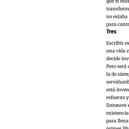
que el ind
transforma
no estaba 
para contr
Tres
Escribir e
una vida 
decide inv
Pero será 
la de siem
servidumbr
está inven
esfuerzo y
Entonces e
existencia
para llena
primer lib