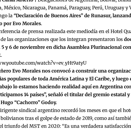
, México, Nicaragua, Panamá, Paraguay, Perú, Uruguay y
ngo la
“Declaración de Buenos Aires” de Runasur, lanzand
 por Evo Morales
.
ferencia de prensa realizada este mediodía en el Hotel Qua
 de las organizaciones que los integran presentaron los
do
 5 y 6 de noviembre en dicha Asamblea Plurinacional cons
R
.
ww.youtube.com/watch?v=ev_yHt9atyU
ñero Evo Morales nos convocó a construir una organizaci
as populares de toda América Latina y El Caribe, y luego
rabajo lo estamos haciendo realidad aquí en Argentina c
icipamos 14 países”, señaló el titular del gremio estatal y
, Hugo “Cachorro” Godoy.
dirigente sindical argentino recordó los meses en que el hote
 bolivianos tras el golpe de estado de 2019, como así tambié
l triunfo del MST en 2020: “Es una verdadera satisfacción