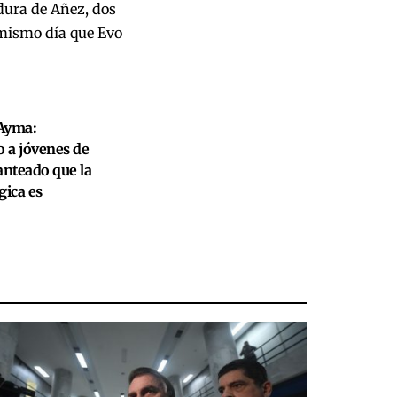
adura de Añez, dos
mismo día que Evo
 Ayma:
o a jóvenes de
anteado que la
gica es