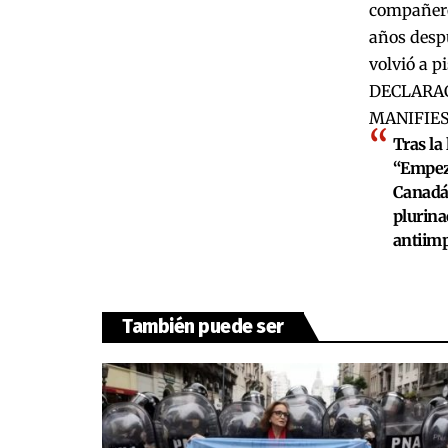
compañero 
años desp
volvió a pi
DECLARAC
MANIFIES
Tras la
“Empeza
Canadá 
plurina
antiimpe
También puede ser