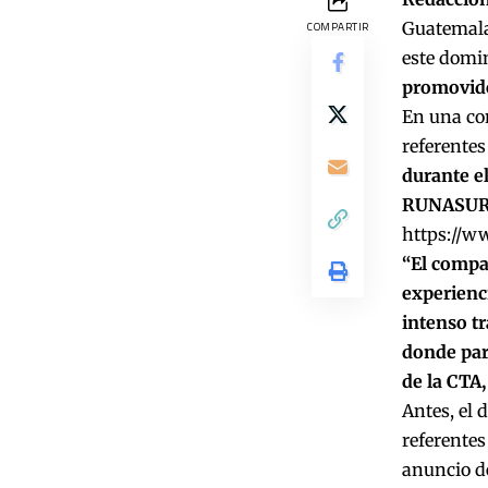
Guatemala
COMPARTIR
este domi
promovido
En una con
referentes
durante el
RUNASU
https://w
“El compa
experienci
intenso t
donde part
de la CTA
Antes, el 
referentes
anuncio de