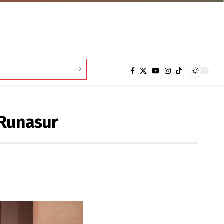
 Runasur