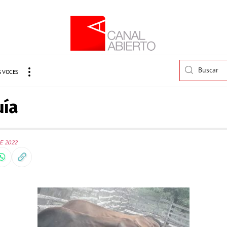
 VOCES
uía
E 2022