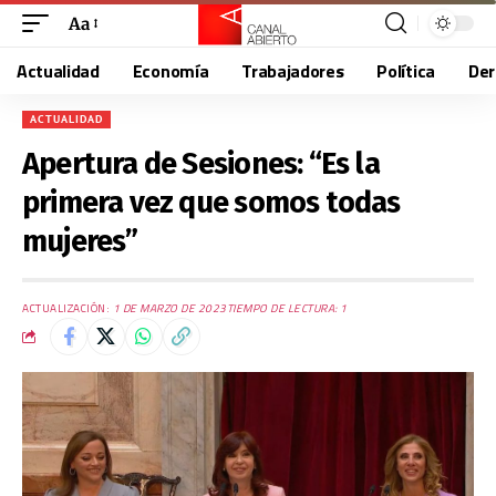
Aa
Actualidad
Economía
Trabajadores
Política
De
ACTUALIDAD
Apertura de Sesiones: “Es la
primera vez que somos todas
mujeres”
ACTUALIZACIÓN:
1 DE MARZO DE 2023
TIEMPO DE LECTURA: 1