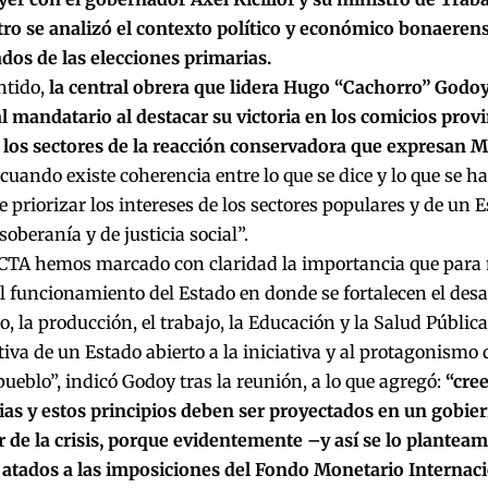
tro se analizó el contexto político y económico bonaeren
ados de las elecciones primarias.
ntido,
la central obrera que lidera Hugo “Cachorro” Godo
l mandatario al destacar su victoria en los comicios provi
los sectores de la reacción conservadora que expresan Mil
 cuando existe coherencia entre lo que se dice y lo que se h
e priorizar los intereses de los sectores populares y de un
soberanía y de justicia social”.
 CTA hemos marcado con claridad la importancia que para n
l funcionamiento del Estado en donde se fortalecen el desar
o, la producción, el trabajo, la Educación y la Salud Públi
tiva de un Estado abierto a la iniciativa y al protagonismo
 pueblo”, indicó Godoy tras la reunión, a lo que agregó:
“cre
ias y estos principios deben ser proyectados en un gobie
r de la crisis, porque evidentemente –y así se lo plante
e atados a las imposiciones del Fondo Monetario Internaci