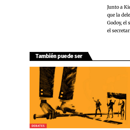
Junto a Ki
que la de
Godoy, el 
el secreta
También puede ser
DEBATES