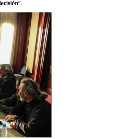
decisión”
.