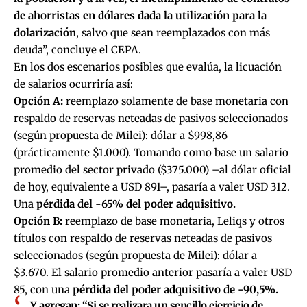
de ahorristas en dólares dada la utilización para la
dolarización
, salvo que sean reemplazados con más
deuda”, concluye el CEPA.
En los dos escenarios posibles que evalúa, la licuación
de salarios ocurriría así:
Opción A:
reemplazo solamente de base monetaria con
respaldo de reservas neteadas de pasivos seleccionados
(según propuesta de Milei): dólar a $998,86
(prácticamente $1.000). Tomando como base un salario
promedio del sector privado ($375.000) –al dólar oficial
de hoy, equivalente a USD 891–, pasaría a valer USD 312.
Una
pérdida del -65% del poder adquisitivo.
Opción B:
reemplazo de base monetaria, Leliqs y otros
títulos con respaldo de reservas neteadas de pasivos
seleccionados (según propuesta de Milei): dólar a
$3.670. El salario promedio anterior pasaría a valer USD
85, con una
pérdida del poder adquisitivo de -90,5%.
Y agregan: “Si se realizara un sencillo ejercicio de