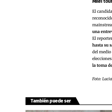
Milei tou
El candida
reconocido
mainstrea
una entrev
El reporte
hasta su s
del medio 
elecciones
la toma de
Foto: Luci
También puede ser