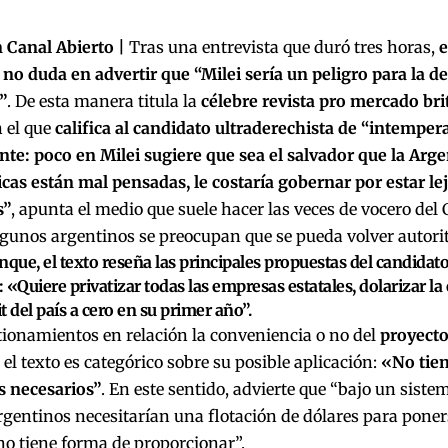
 Canal Abierto |
Tras una entrevista que duró tres horas,
e
no duda en advertir que “Milei sería un peligro para la 
”
. De esta manera titula la
célebre revista pro mercado bri
n el que
califica al candidato ultraderechista de “intempe
te: poco en Milei sugiere que sea el salvador que la Arge
icas están mal pensadas, le costaría gobernar por estar le
s”
, apunta el medio que suele hacer las veces de vocero del C
lgunos argentinos se preocupan que se pueda volver autori
nque, el texto reseña las principales propuestas del candidat
 «Quiere privatizar todas las empresas estatales, dolarizar l
it del país a cero en su primer año”.
tionamientos en relación la conveniencia o no del
proyecto
el texto es categórico sobre su posible aplicación:
«No tie
s necesarios”
. En este sentido, advierte que “bajo un sistem
gentinos necesitarían una flotación de dólares para pone
no tiene forma de proporcionar”.