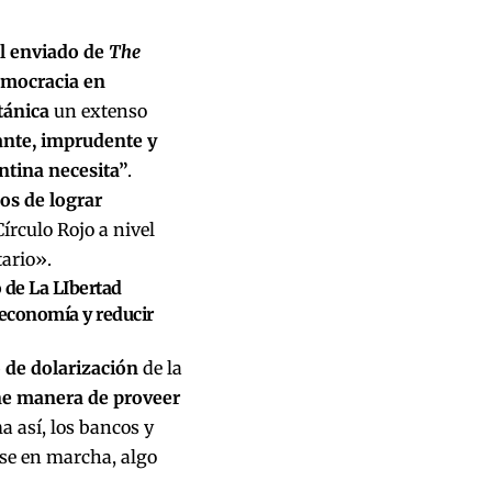
l enviado de
The
democracia en
tánica
un extenso
rante, imprudente y
ntina necesita”
.
jos de lograr
írculo Rojo a nivel
tario».
o de La LIbertad
a economía y reducir
 de dolarización
de la
ne manera de proveer
a así, los bancos y
rse en marcha, algo