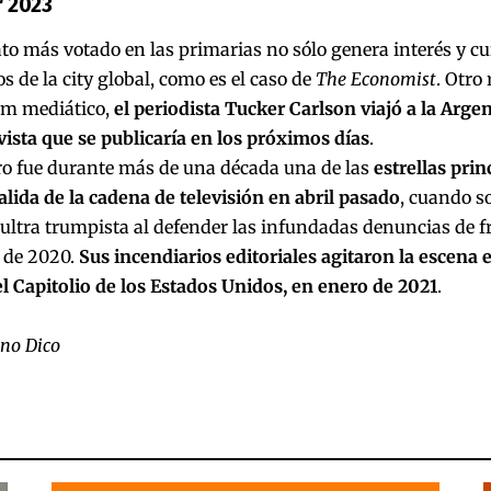
r 2023
to más votado en las primarias no sólo genera interés y c
s de la city global, como es el caso de
The Economist
. Otro 
m mediático,
e
l periodista Tucker Carlson viajó a la Argen
ista que se publicaría en los próximos días
.
ro fue durante más de una década una de las
estrellas prin
alida de la cadena de televisión en abril pasado
, cuando s
ultra trumpista al defender las infundadas denuncias de f
 de 2020.
Sus incendiarios editoriales agitaron la escena e
l Capitolio de los Estados Unidos, en enero de 2021
.
ano Dico