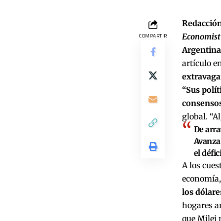
Redacción
Economist
COMPARTIR
Argentina
artículo e
extravagan
“Sus polít
consenso
global. “A
De arra
Avanza:
el défic
A los cues
economía, 
los dólare
hogares ar
que Milei 