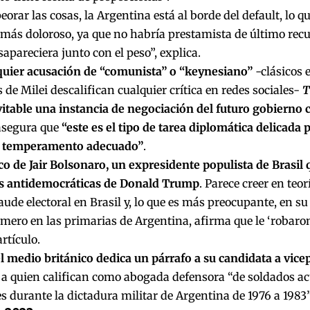
orar las cosas, la Argentina está al borde del default, lo q
más doloroso, ya que no habría prestamista de último recu
sapareciera junto con el peso”, explica.
quier acusación de “comunista” o “keynesiano”
-clásicos e
 de Milei descalifican cualquier crítica en redes sociales-
T
itable una instancia de negociación del futuro gobierno 
 asegura que
“este es el tipo de tarea diplomática delicada 
l temperamento adecuado”
.
co de Jair Bolsonaro, un expresidente populista de Brasil
cas antidemocráticas de Donald Trump
. Parece creer en teo
raude electoral en Brasil y, lo que es más preocupante, en su
mero en las primarias de Argentina, afirma que le ‘robaron’
artículo.
l medio británico dedica un párrafo a su candidata a vicep
, a quien califican como abogada defensora “de soldados a
s durante la dictadura militar de Argentina de 1976 a 1983”