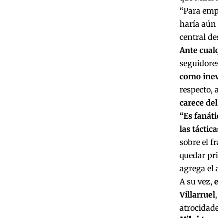
“Para empe
haría aún 
central de
Ante cual
seguidores
como inev
respecto,
carece de
“Es fanáti
las tácti
sobre el f
quedar pri
agrega el 
A su vez,
e
Villarruel
atrocidade