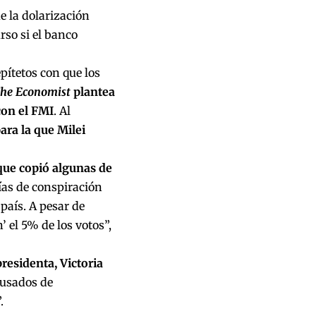
ue la dolarización
rso si el banco
pítetos con que los
he Economist
plantea
con el FMI
. Al
para la que Milei
 que copió algunas de
rías de conspiración
 país. A pesar de
 el 5% de los votos”,
residenta, Victoria
cusados de
.