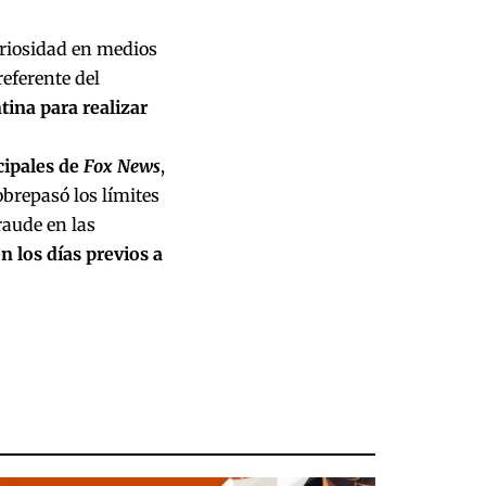
uriosidad en medios
referente del
tina para realizar
cipales de
Fox News
,
obrepasó los límites
raude en las
n los días previos a