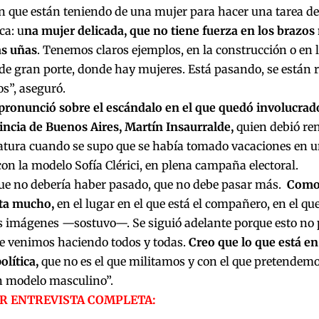
 que están teniendo de una mujer para hacer una tarea de 
a: u
na mujer delicada, que no tiene fuerza en los brazos 
as uñas
. Tenemos claros ejemplos, en la construcción o en 
 de gran porte, donde hay mujeres. Está pasando, se están
os”, aseguró.
pronunció sobre el escándalo en el que quedó involucrado
incia de Buenos Aires, Martín Insaurralde,
quien debió ren
tura cuando se supo que se había tomado vacaciones en un
on la modelo Sofía Clérici, en plena campaña electoral.
que no debería haber pasado, que no debe pasar más.
Como 
ta mucho,
en el lugar en el que está el compañero, en el qu
as imágenes —sostuvo—. Se siguió adelante porque esto no
ue venimos haciendo todos y todas.
Creo que lo que está en
olítica,
que no es el que militamos y con el que pretendemo
n modelo masculino”.
R ENTREVISTA COMPLETA: