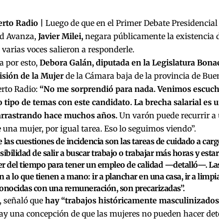
erto Radio |
Luego de que en el Primer Debate Presidencial 
ad Avanza,
Javier Milei,
negara públicamente la existencia d
 varias voces salieron a responderle.
a por esto,
Debora Galán, diputada en la Legislatura Bona
isión de la Mujer
de la Cámara baja de la provincia de Bueno
erto Radio:
“No me sorprendió para nada. Venimos escuc
 tipo de temas con este candidato. La brecha salarial es
rrastrando hace muchos años.
Un varón puede recurrir a
una mujer, por igual tarea. Eso lo seguimos viendo”.
 las cuestiones de incidencia son las tareas de cuidado a carg
sibilidad de salir a buscar trabajo o trabajar más horas y esta
r del tiempo para tener un empleo de calidad —detalló—. L
n a lo que tienen a mano: ir a planchar en una casa, ir a limpi
onocidas con una remuneración, son precarizadas”.
 señaló que
hay “trabajos históricamente masculinizados
hay una concepción de que las mujeres no pueden hacer det