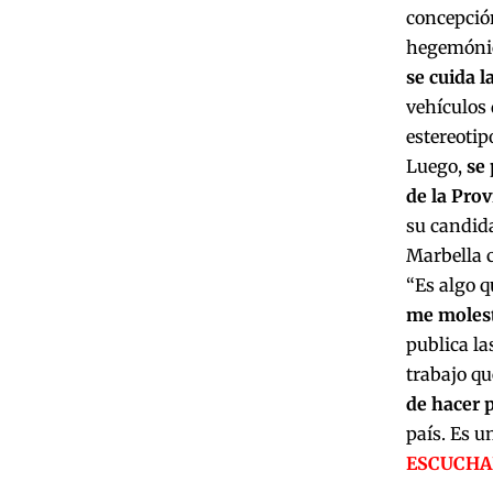
concepción
hegemónic
se cuida l
vehículos
estereotip
Luego,
se 
de la Prov
su candida
Marbella c
“Es algo 
me moles
publica l
trabajo q
de hacer p
país. Es u
ESCUCHA