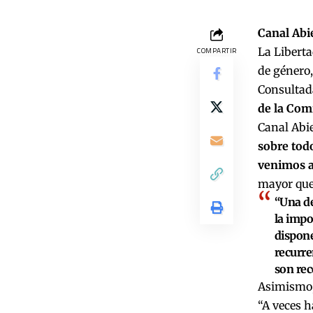
Canal Abi
La Libert
COMPARTIR
de género,
Consultad
de la Com
Canal Abi
sobre todo
venimos a
mayor que 
“Una de
la impo
dispone
recurre
son rec
Asimismo,
“A veces 