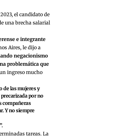
2023, el candidato de
e una brecha salarial
erense e integrante
s Aires, le dijo a
hando negacionismo
 una problemática que
 un ingreso mucho
o de las mujeres y
r precarizada por no
as compañeras
ar. Y no siempre
”.
erminadas tareas. La