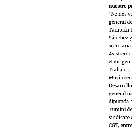
nuestro p
“No nos va
general de
También hi
Sánchez y 
secretaria
Asistieron
el dirigen
Trabajo bo
Movimiento
Desarrollo
general na
diputada N
Tumini de 
sindicato 
CGT, entre