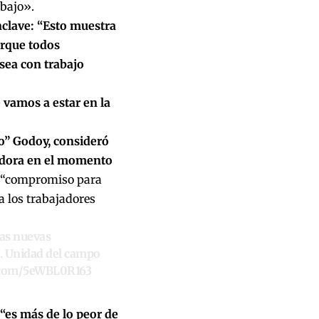
abajo».
ónclave: “Esto muestra
orque todos
sea con trabajo
vamos a estar en la
o” Godoy, consideró
jadora en el momento
l “compromiso para
a los trabajadores
las nuevas
. Unidad del campo
r.com/5eWBL0R163
 “es más de lo peor de