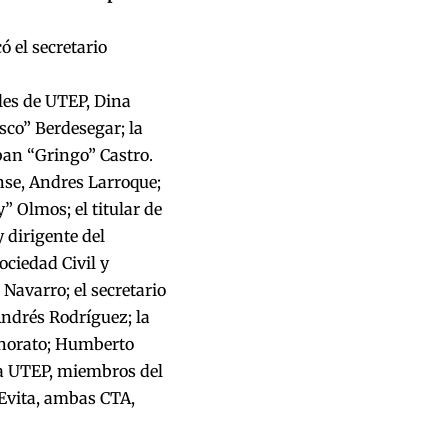
ó el secretario
les de UTEP, Dina
sco” Berdesegar; la
ban “Gringo” Castro.
nse, Andres Larroque;
y” Olmos; el titular de
 dirigente del
ociedad Civil y
Navarro; el secretario
Andrés Rodríguez; la
Onorato; Humberto
la UTEP, miembros del
 Evita, ambas CTA,