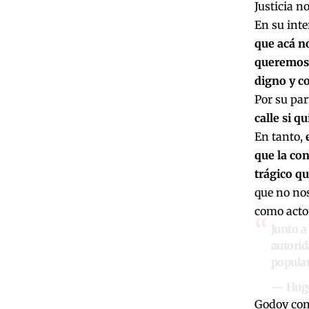
Justicia n
En su int
que acá n
queremos q
digno y c
Por su par
calle si q
En tanto,
que la co
trágico q
que no nos
como actor
Junto a
autori
popular
— Hugo
Godoy cons