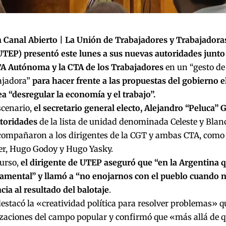
 Canal Abierto |
La Unión de Trabajadores y Trabajadora
UTEP) presentó este lunes a sus nuevas autoridades junt
TA Autónoma y la CTA de los Trabajadores
en un “gesto de
ajadora”
para hacer frente a las propuestas del gobierno el
a “desregular la economía y el trabajo”.
scenario,
el secretario general electo, Alejandro “Peluca” 
toridades
de la lista de unidad denominada Celeste y Blan
compañaron a los dirigentes de la CGT y ambas CTA, como
er, Hugo Godoy y Hugo Yasky.
curso,
el dirigente de UTEP aseguró que “en la Argentina q
damental” y llamó a “no enojarnos con el pueblo cuando 
cia al resultado del balotaje
.
destacó la «creatividad política para resolver problemas» 
zaciones del campo popular y confirmó que «más allá de que 