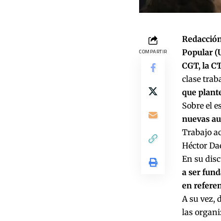
Redacción
Popular (
COMPARTIR
CGT, la C
clase trab
que plante
Sobre el e
nuevas au
Trabajo a
Héctor Da
En su dis
a ser fun
en referen
A su vez, 
las organi