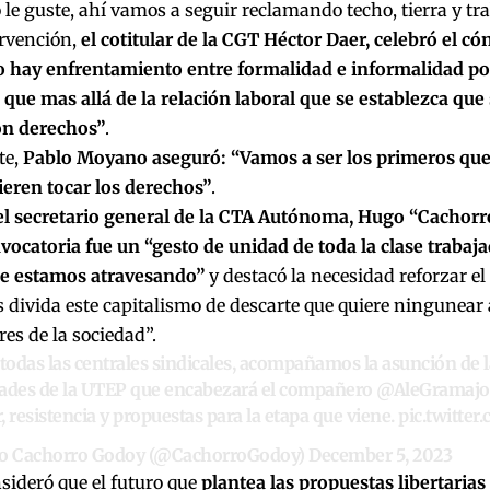
o le guste, ahí vamos a seguir reclamando techo, tierra y tr
ervención,
el cotitular de la CGT Héctor Daer, celebró el c
o hay enfrentamiento entre formalidad e informalidad p
ue mas allá de la relación laboral que se establezca que 
on derechos”
.
te,
Pablo Moyano aseguró: “Vamos a ser los primeros que 
uieren tocar los derechos”
.
el secretario general de la CTA Autónoma, Hugo “Cachorr
nvocatoria fue un “gesto de unidad de toda la clase traba
ue estamos atravesando”
y destacó la necesidad reforzar e
 divida este capitalismo de descarte que quiere ningunear 
es de la sociedad”.
 todas las centrales sindicales, acompañamos la asunción de 
dades de la UTEP que encabezará el compañero
@AleGramajo
, resistencia y propuestas para la etapa que viene.
pic.twitte
 Cachorro Godoy (@CachorroGodoy)
December 5, 2023
ideró que el futuro que
plantea las propuestas libertarias