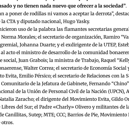
asado y no tienen nada nuevo que ofrecer a la sociedad”
.
n a poner de rodillas ni vamos a aceptar la derrota”, destac
 la CTA y diputado nacional, Hugo Yasky.
cieron uso de la palabra las flamantes secretarias genera
Norma Morales; el secretario de organización, Ramiro “Va
 gremial, Johanna Duarte; y el exdirigente de la UTEP, Este
 al acto el ministro de desarrollo de la comunidad bonaere
te social, Juan Grabois; la ministra de Trabajo, Raquel “Kell
naerense, Walter Correa; el secretario de Economía Social y
 Evita, Emilio Pérsico; el secretario de Relaciones con la S
 Comunitario de la Jefatura de Gabinete, Fernando “Chino” 
cional de la Unión de Personal Civil de la Nación (UPCN), 
atalia Zaracho; el dirigente del Movimiento Evita, Gildo 
Libres del Sur; el Padre «Charly» Olivero y militantes de 
de Canillitas, Sutep; MTE; CCC; Barrios de Pie, Movimiento
 otros.