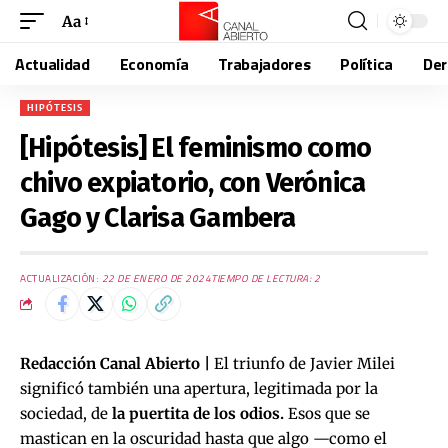
Aa
Actualidad
Economía
Trabajadores
Política
De
HIPÓTESIS
[Hipótesis] El feminismo como
chivo expiatorio, con Verónica
Gago y Clarisa Gambera
ACTUALIZACIÓN:
22 DE ENERO DE 2024
TIEMPO DE LECTURA: 2
Redacción Canal Abierto |
El triunfo de Javier Milei
significó también una apertura, legitimada por la
sociedad, de
la puertita de los odios.
Esos que se
mastican en la oscuridad hasta que algo —como el