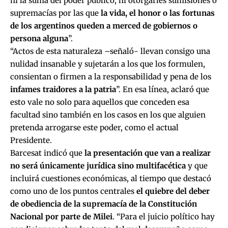
ni la suma del poder público, ni otorgarles sumisiones o
supremacías por las que
la vida, el honor o las fortunas
de los argentinos queden a merced de gobiernos o
persona alguna
”.
“Actos de esta naturaleza –señaló- llevan consigo una
nulidad insanable y sujetarán a los que los formulen,
consientan o firmen a la responsabilidad y pena de los
infames traidores a la patria
”. En esa línea, aclaró que
esto vale no solo para aquellos que conceden esa
facultad sino también en los casos en los que alguien
pretenda arrogarse este poder, como el actual
Presidente.
Barcesat indicó que
la presentación que van a realizar
no será únicamente jurídica sino multifacética
y que
incluirá cuestiones económicas, al tiempo que destacó
como uno de los puntos centrales
el quiebre del deber
de obediencia de la supremacía de la Constitución
Nacional por parte de Milei
. “Para el juicio político hay