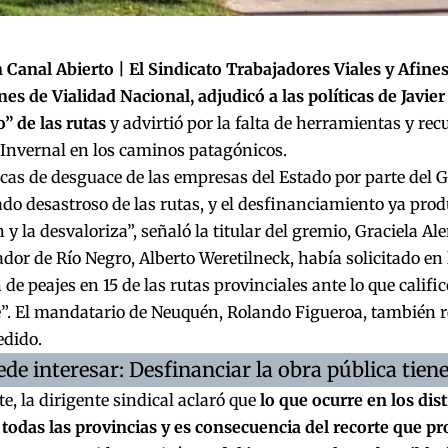
Canal Abierto | El Sindicato Trabajadores Viales y Afines
nes de Vialidad Nacional, adjudicó a las políticas de Javier
” de las rutas
y advirtió por la falta de herramientas y rec
 Invernal en los caminos patagónicos.
icas de desguace de las empresas del Estado por parte del G
ado desastroso de las rutas, y el desfinanciamiento ya produ
 y la desvaloriza”, señaló la titular del gremio, Graciela Ale
dor de Río Negro, Alberto Weretilneck, había solicitado en
 de peajes en 15 de las rutas provinciales ante lo que calif
. El mandatario de Neuquén, Rolando Figueroa, también rep
edido.
ede interesar: Desfinanciar la obra pública tie
e, la dirigente sindical aclaró que
lo que ocurre en los dist
 todas las provincias y es consecuencia del recorte que p