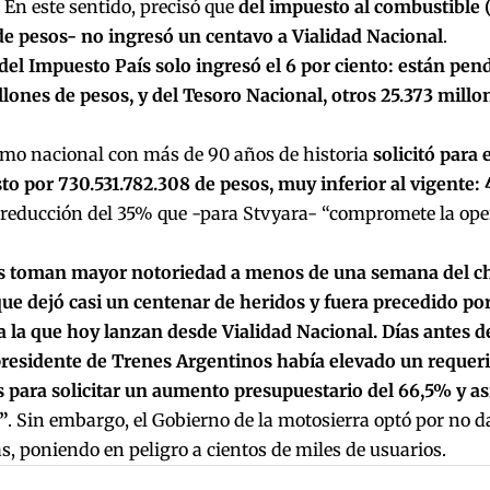
. En este sentido, precisó que
del impuesto al combustible (S
de pesos- no ingresó un centavo a Vialidad Nacional
.
del Impuesto País solo ingresó el 6 por ciento: están pen
lones de pesos, y del Tesoro Nacional, otros 25.373 millo
smo nacional con más de 90 años de historia
solicitó para 
o por 730.531.782.308 de pesos, muy inferior al vigente: 
 reducción del 35% que -para Stvyara- “compromete la ope
as toman mayor notoriedad a menos de una semana del c
ue dejó casi un centenar de heridos y fuera precedido po
a la que hoy lanzan desde Vialidad Nacional. Días antes del
presidente de Trenes Argentinos había elevado un requeri
 para solicitar un aumento presupuestario del 66,5% y así
”
. Sin embargo, el Gobierno de la motosierra optó por no d
s, poniendo en peligro a cientos de miles de usuarios.