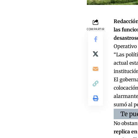
Redacción 
las funcio
COMPARTIR
desastroso
Operativo
“Las polít
actual est
institución
El goberna
colocación
alarmante”
sumó al p
Te pu
No obstant
replica en