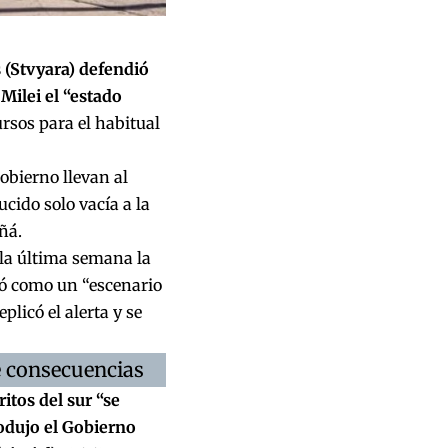
 (Stvyara) defendió
 Milei el “estado
ursos para el habitual
obierno llevan al
cido solo vacía a la
ñá.
 la última semana la
icó como un “escenario
licó el alerta y se
ne consecuencias
ritos del sur “se
rodujo el Gobierno