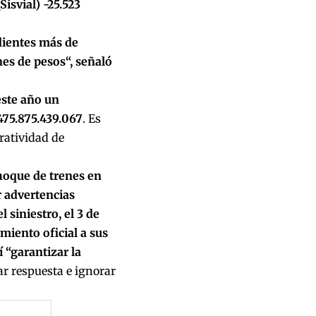
isvial) -25.523
dientes más de
nes de pesos“, señaló
este año un
475.875.439.067
. Es
ratividad de
hoque de trenes en
r advertencias
 siniestro, el 3 de
miento oficial a sus
 “garantizar la
ar respuesta e ignorar