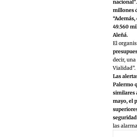
nacional”
millones 
“Además, 
49.560 mil
Aleñá.
El organi
presupuest
decir, una
Vialidad”.
Las alert
Palermo q
similares 
mayo, el 
superiores
seguridad
las alarma