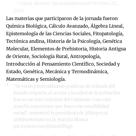
— Canal Abierto (@canalabiertoar)
October 22,
2024
Las materias que participaron de la jornada fueron
Química Biológica, Cálculo Avanzado, Álgebra Lineal,
Epistemología de las Ciencias Sociales, Fitopatología,
Tectónica andina, Historia de la Psicología, Genética
Molecular, Elementos de Prehistoria, Historia Antigua
de Oriente, Sociología Rural, Antropología,
Introducción al Pensamiento Científico, Sociedad y
Estado, Genética, Mecánica y Termodinámica,
Matemáticas y Semiología.
"Se están profundizando políticas de retirada del
Estado respecto al acceso a la salud de la población.
Eso es un acto criminal del Gobierno. Con esta
marcha esperamos que haya una sensibilidad
social", sentenció la presidenta de
@Fesprosa
@MFerBoriotti
en la Marcha Blanca
pic.twitter.com/JRmrAflXg4