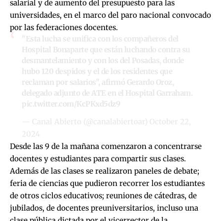
salarial y de aumento del presupuesto para las
universidades, en el marco del paro nacional convocado
por las federaciones docentes.
"Esta lucha se unifica con los compañeros del
Hospital Bonaparte que están luchando contra su
desmantelamiento y con los del Posadas, donde
hubo 120 despidos y el de los residentes que
reclaman por salarios", afirmó Gerardo Oroz,
delegado adjunto de ATE en el Hospital Garraham.
pic.twitter.com/KcPKxd5dz9
— Canal Abierto (@canalabiertoar)
October 22,
2024
Desde las 9 de la mañana comenzaron a concentrarse
docentes y estudiantes para compartir sus clases.
Además de las clases se realizaron paneles de debate;
feria de ciencias que pudieron recorrer los estudiantes
de otros ciclos educativos; reuniones de cátedras, de
jubilados, de docentes preuniversitarios, incluso una
clase pública dictada por el vicerrector de la