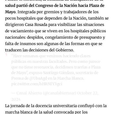
salud partió del Congreso de la Nación hacia Plaza de
Mayo
. Integrada por gremios y trabajadores de los
pocos hospitales que dependen de la Nación, también se
dirigieron Casa Rosada para visibilizar las situaciones
de vaciamiento que se viven en los hospitales públicos
nacionales: despidos, congelamiento de presupuesto y
falta de insumos son algunas de las formas en que se
traducen las decisiones del Gobierno.
"Hace semanas que venimos haciendo clases
públicas en nuestras facultades. Pero como parece
que no tiene resonancia, decidimos traerlas a Plaza
de Mayo", expuso Santiago Gándara, secretario de
Prensa de
@UbaAgd
en la Marcha Blanca.
pic.twitter.com/hHRNfY3gci
— Canal Abierto (@canalabiertoar)
October 22,
2024
La jornada de la docencia universitaria confluyó con la
marcha blanca de la salud convocada por los