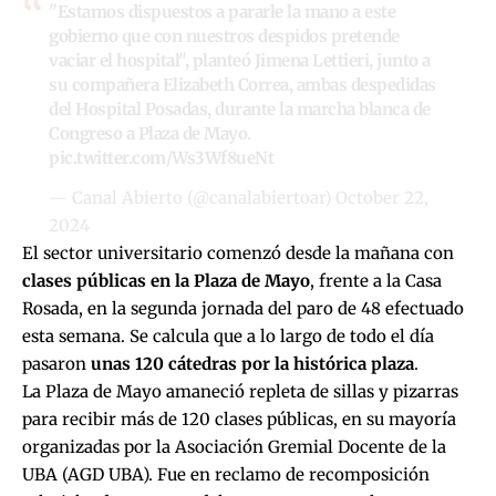
"Estamos dispuestos a pararle la mano a este
gobierno que con nuestros despidos pretende
vaciar el hospital", planteó Jimena Lettieri, junto a
su compañera Elizabeth Correa, ambas despedidas
del Hospital Posadas, durante la marcha blanca de
Congreso a Plaza de Mayo.
pic.twitter.com/Ws3Wf8ueNt
— Canal Abierto (@canalabiertoar)
October 22,
2024
El sector universitario comenzó desde la mañana con
clases públicas en la Plaza de Mayo
, frente a la Casa
Rosada, en la segunda jornada del paro de 48 efectuado
esta semana. Se calcula que a lo largo de todo el día
pasaron
unas 120 cátedras por la histórica plaza
.
La Plaza de Mayo amaneció repleta de sillas y pizarras
para recibir más de 120 clases públicas, en su mayoría
organizadas por la Asociación Gremial Docente de la
UBA (AGD UBA). Fue en reclamo de recomposición