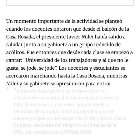
Un momento importante de la actividad se planteó
cuando los docentes notaron que desde el balcón de la
Casa Rosada, el presidente Javier Milei había salido a
saludar junto a su gabinete a un grupo reducido de
acólitos. Fue entonces que desde cada clase se empezó a
cantar: “Universidad de los trabajadores y al que no le
gusta, se jode, se jode”. Los docentes y estudiantes se
acercaron marchando hasta la Casa Rosada, mientras
Milei y su gabinete se apresuraron para entrar.
"Entramos hace poco y ya vemos como va
decayendo en cuanto al tema presupuestarios la
falta de insumos y pacientes que no pueden
terminar de comprar sus tratamiento o que no
vienen porque no tienen para la SUBE", Contó María
Eugenia, residente del Hospital de Clínicas de la
UBA.
pic.twitter.com/Q5W6bAAkYR