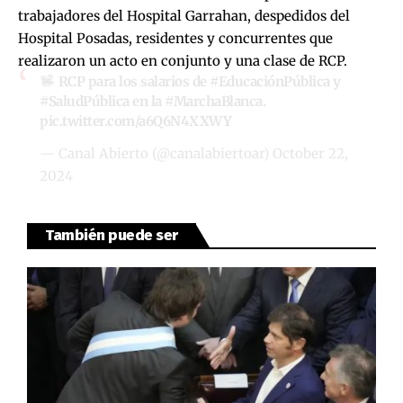
trabajadores del Hospital Garrahan, despedidos del
Hospital Posadas, residentes y concurrentes que
realizaron un acto en conjunto y una clase de RCP.
RCP para los salarios de
#EducaciónPública
y
#SaludPública
en la
#MarchaBlanca
.
pic.twitter.com/a6Q6N4XXWY
— Canal Abierto (@canalabiertoar)
October 22,
2024
También puede ser