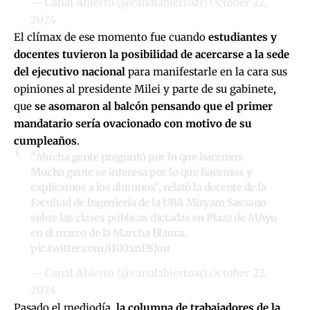
— Canal Abierto (@canalabiertoar)
October 22,
2024
El clímax de ese momento fue cuando
estudiantes y
docentes tuvieron la posibilidad de acercarse a la sede
del ejecutivo nacional
para manifestarle en la cara sus
opiniones al presidente Milei y parte de su gabinete,
que
se asomaron al balcón pensando que el primer
mandatario sería ovacionado con motivo de su
cumpleaños
.
"Mucha gente preguntó por lo que hacemos.
Mucha gente se interesa por lo que hacemos y
explicamos a los alumnos", relató la docente de la
Facultad de Ingeniería de la UBA Miryam Sassano
sobre las clases públicas dictadas en Plaza de MAyo
en el marco de la Marcha Blanca.
pic.twitter.com/H00xnP8Juu
— Canal Abierto (@canalabiertoar)
October 22,
2024
Pasado el mediodía,
la columna de trabajadores de la