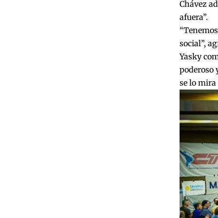
Chávez ad
afuera”.
“Tenemos q
social”, ag
Yasky comp
poderoso y
se lo mira 