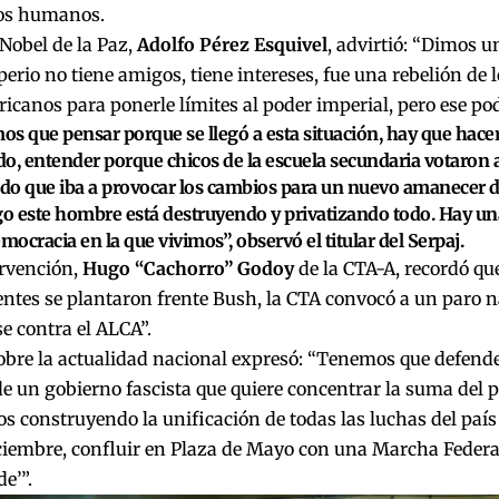
os humanos.
Nobel de la Paz,
Adolfo Pérez Esquivel
, advirtió: “Dimos 
perio no tiene amigos, tiene intereses, fue una rebelión de 
icanos para ponerle límites al poder imperial, pero ese po
s que pensar porque se llegó a esta situación, hay que hacer
o, entender porque chicos de la escuela secundaria votaron 
o que iba a provocar los cambios para un nuevo amanecer de 
 este hombre está destruyendo y privatizando todo. Hay una 
emocracia en la que vivimos”, observó el titular del Serpaj.
ervención,
Hugo “Cachorro” Godoy
de la CTA-A, recordó qu
entes se plantaron frente Bush, la CTA convocó a un paro 
e contra el ALCA”.
sobre la actualidad nacional expresó: “Tenemos que defende
e un gobierno fascista que quiere concentrar la suma del p
s construyendo la unificación de todas las luchas del país
ciembre, confluir en Plaza de Mayo con una Marcha Federal 
e’”.