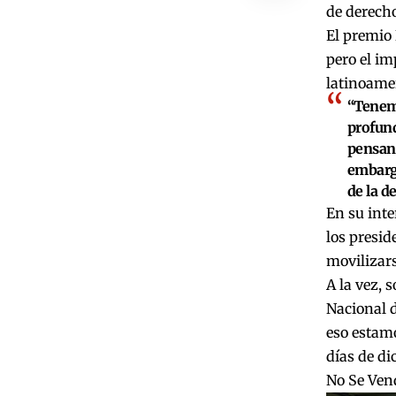
de derech
El premio 
pero el im
latinoamer
“Tenemo
profund
pensand
embargo
de la d
En su int
los presid
movilizars
A la vez, 
Nacional d
eso estamo
días de di
No Se Vend