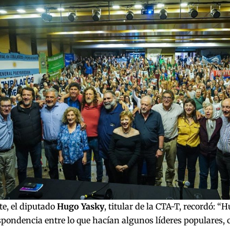
te, el diputado
Hugo Yasky
, titular de la CTA-T, recordó: “
pondencia entre lo que hacían algunos líderes populares, 