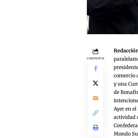
Redacción
paralelame
COMPARTIR
presidente
comercio c
y una Cum
de Bonafin
intencion
Ayer en el
actividad
Confederac
Mondo Sur,