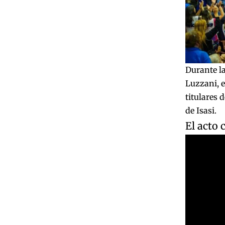
Durante la
Luzzani, e
titulares 
de Isasi.
El acto