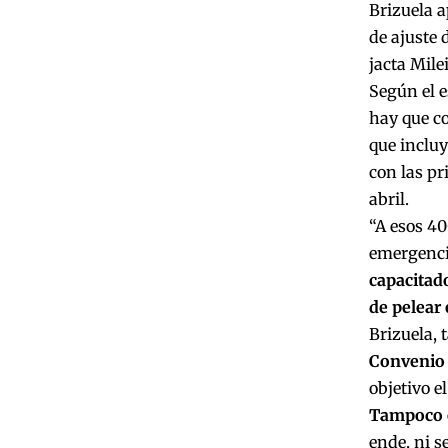
Brizuela a
de ajuste 
jacta Mile
Según el e
hay que co
que inclu
con las pr
abril.
“A esos 4
emergencia
capacitad
de pelear
Brizuela,
Convenio 
objetivo e
Tampoco e
ende, ni s