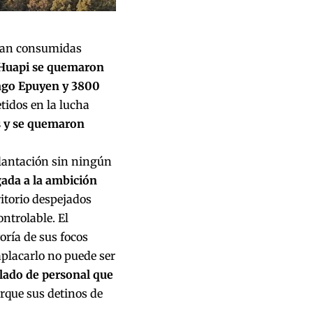
evan consumidas
 Huapi se quemaron
Lago Epuyen y 3800
idos en la lucha
s y se quemaron
lantación sin ningún
gada a la ambición
rritorio despejados
ntrolable. El
ría de sus focos
aplacarlo no puede ser
slado de personal que
orque sus detinos de