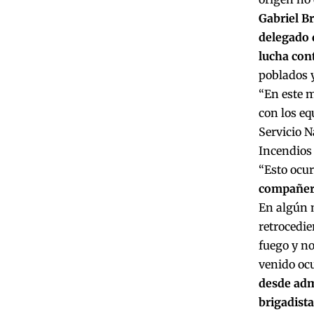
Gabriel B
delegado
lucha cont
poblados y
“En este m
con los eq
Servicio N
Incendios 
“Esto ocu
compañera
En algún 
retrocedie
fuego y no
venido ocu
desde admi
brigadista