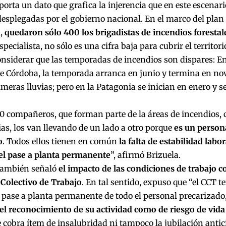
porta un dato que grafica la injerencia que en este escenario
desplegadas por el gobierno nacional. En el marco del plan
i,
quedaron sólo 400 los brigadistas de incendios forestale
specialista, no sólo es una cifra baja para cubrir el territor
nsiderar que las temporadas de incendios son dispares: En 
ye Córdoba, la temporada arranca en junio y termina en no
imeras lluvias; pero en la Patagonia se inician en enero y 
00 compañeros, que forman parte de la áreas de incendios,
s, los van llevando de un lado a otro porque
es un person
o
. Todos ellos tienen en común
la falta de estabilidad lab
 el pase a planta permanente
”, afirmó Brizuela.
 también señaló
el impacto de las condiciones de trabajo 
Colectivo de Trabajo
. En tal sentido, expuso que “el CCT 
l pase a planta permanente de todo el personal precarizado,
l reconocimiento de su actividad como de riesgo de vida 
e cobra ítem de insalubridad ni tampoco la jubilación antic