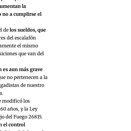
aumentan la
o no a cumplirse el
el de
los sueldos, que
res del escalafón
icamente el mismo
siciones que van del
ión es aun más grave
que no pertenecen a la
rigadistas de nuestro
a.
e modificó los
60 años, y la Ley
jo del Fuego 26815.
n el control