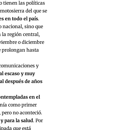
 tienen las políticas
 motosierra del que se
s en todo el país
.
io nacional, sino que
la región central,
viembre o diciembre
se prolongan hasta
 comunicaciones y
al escaso y muy
oral después de años
contempladas en el
tenía como primer
 pero no aconteció.
y para la salud
. Por
ipada que está