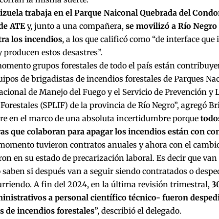
rizuela trabaja en el Parque Naiconal Quebrada del Condor
 de ATE
y, junto a una compañera,
se movilizó a Río Negro 
ra los incendios
, a los que calificó como “de interface que
 producen estos desastres”.
omento grupos forestales de todo el país están contribuy
uipos de brigadistas de incendios forestales de Parques Na
acional de Manejo del Fuego y el Servicio de Prevención y
Forestales (SPLIF) de la provincia de Río Negro”, agregó Br
rre en el marco de una absoluta incertidumbre porque
todo
s que colaboran para apagar los incendios están con con
momento tuvieron contratos anuales y ahora con el cambio
ron en su estado de precarización laboral. Es decir que van 
 saben si después van a seguir siendo contratados o desp
rriendo. A fin del 2024, en la última revisión trimestral,
3
nistrativos a personal científico técnico- fueron despedi
s de incendios forestales
”, describió el delegado.