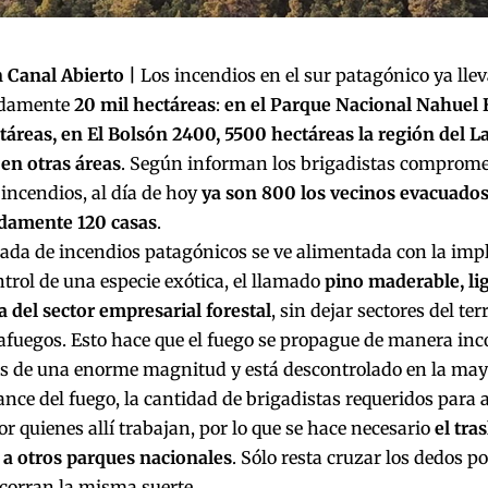
 Canal Abierto |
Los incendios en el sur patagónico ya ll
damente
20 mil hectáreas
:
en el Parque Nacional Nahuel
ctáreas, en El Bolsón 2400, 5500 hectáreas la región del 
en otras áreas
. Según informan los brigadistas compromet
 incendios, al día de hoy
ya son 800 los vecinos evacuado
damente 120 casas
.
ada de incendios patagónicos se ve alimentada con la imp
ntrol de una especie exótica, el llamado
pino maderable, li
 del sector empresarial forestal
, sin dejar sectores del te
fuegos. Esto hace que el fuego se propague de manera inco
es de una enorme magnitud y está descontrolado en la mayo
ance del fuego, la cantidad de brigadistas requeridos para 
or quienes allí trabajan, por lo que se hace necesario
el tra
 a otros parques nacionales
. Sólo resta cruzar los dedos p
corran la misma suerte.