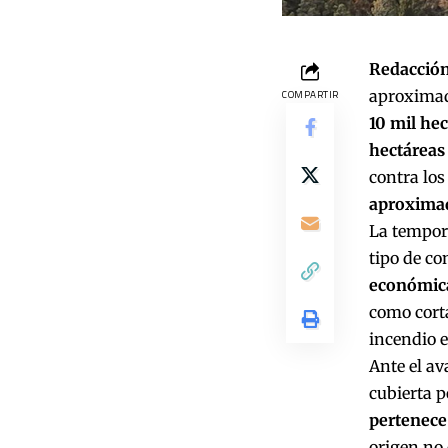
Redacción
aproxima
COMPARTIR
10 mil he
hectáreas 
contra los
aproxima
La tempor
tipo de co
económica
como corta
incendio 
Ante el av
cubierta p
pertenece
origen no 