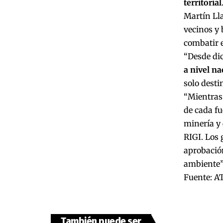
territorial
Martín Lla
vecinos y 
combatir e
“Desde di
a nivel na
solo desti
“Mientras
de cada fu
minería y 
RIGI. Los 
aprobación
ambiente”,
Fuente: A
También puede ser