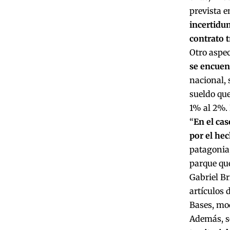
prevista e
incertidum
contrato 
Otro aspec
se encuen
nacional,
sueldo que
1% al 2%. 
“
En el cas
por el hec
patagonia,
parque que
Gabriel Br
artículos 
Bases, mod
Además, 