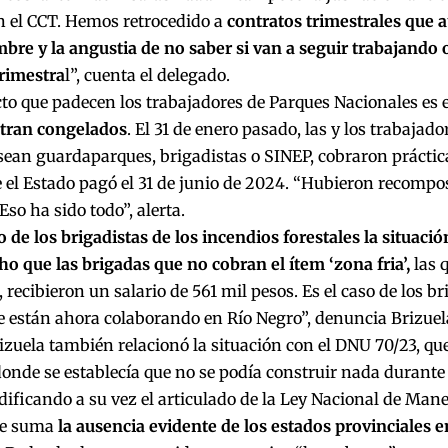
n el CCT. Hemos retrocedido a
contratos trimestrales que 
bre y la angustia de no saber si van a seguir trabajando 
trimestra
l”, cuenta el delegado.
to que padecen los trabajadores de Parques Nacionales es 
tran congelados
. El 31 de enero pasado, las y los trabajado
 sean guardaparques, brigadistas o SINEP, cobraron práct
 el Estado pagó el 31 de junio de 2024. “Hubieron recompo
Eso ha sido todo”, alerta.
o de los brigadistas de los incendios forestales la situac
ho que las brigadas que no cobran el ítem ‘zona fria’,
las 
 recibieron un salario de 561 mil pesos. Es el caso de los b
 están ahora colaborando en Río Negro”, denuncia Brizuel
izuela también relacionó la situación con el DNU 70/23, qu
donde se establecía que no se podía construir nada durante 
ificando a su vez el articulado de la Ley Nacional de Mane
se suma
la ausencia evidente de los estados provinciales e